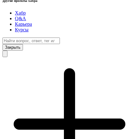
другие проекты хабра
Хабр
Q&A
Карьера
Курсы
Закрыть