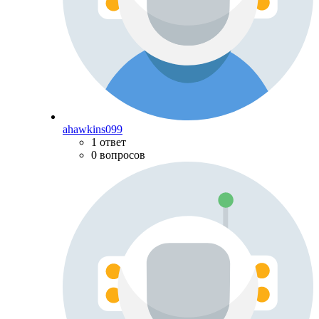
ahawkins099
1 ответ
0 вопросов