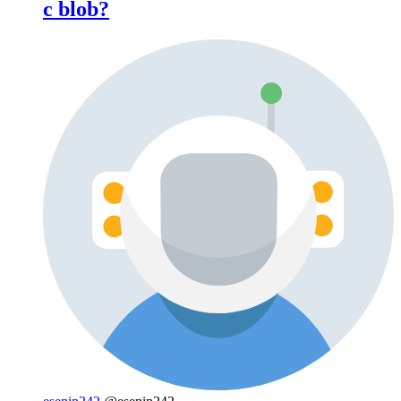
с blob?