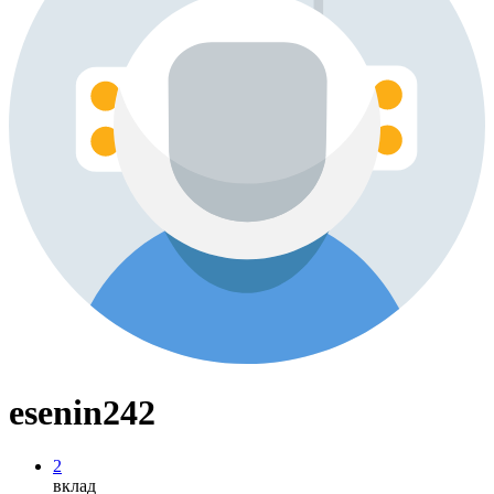
esenin242
2
вклад