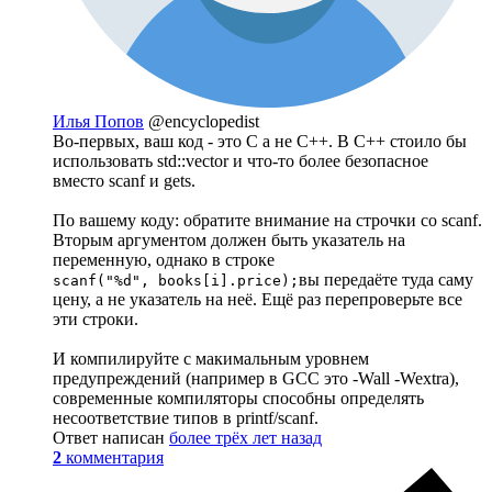
Илья Попов
@encyclopedist
Во-первых, ваш код - это С а не С++. В С++ стоило бы
использовать std::vector и что-то более безопасное
вместо scanf и gets.
По вашему коду: обратите внимание на строчки со scanf.
Вторым аргументом должен быть указатель на
переменную, однако в строке
вы передаёте туда саму
scanf("%d", books[i].price);
цену, а не указатель на неё. Ещё раз перепроверьте все
эти строки.
И компилируйте с макимальным уровнем
предупреждений (например в GCC это -Wall -Wextra),
современные компиляторы способны определять
несоответствие типов в printf/scanf.
Ответ написан
более трёх лет назад
2
комментария