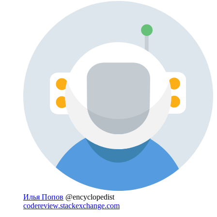
Илья Попов
@encyclopedist
codereview.stackexchange.com