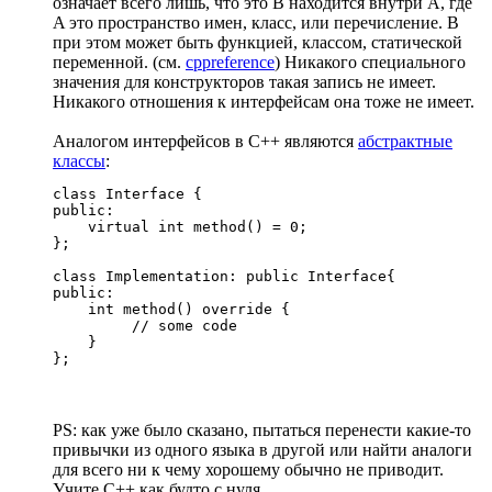
означает всего лишь, что это B находится внутри A, где
A это пространство имен, класс, или перечисление. B
при этом может быть функцией, классом, статической
переменной. (см.
cppreference
) Никакого специального
значения для конструкторов такая запись не имеет.
Никакого отношения к интерфейсам она тоже не имеет.
Аналогом интерфейсов в C++ являются
абстрактные
классы
:
class Interface {

public:

    virtual int method() = 0;

};

class Implementation: public Interface{

public:

    int method() override {

         // some code

    }

};
PS: как уже было сказано, пытаться перенести какие-то
привычки из одного языка в другой или найти аналоги
для всего ни к чему хорошему обычно не приводит.
Учите C++ как будто с нуля.