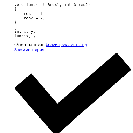
void func(int &res1, int & res2)

{

    res1 = 1;

    res2 = 2;

}

int x, y;

func(x, y);
Ответ написан
более трёх лет назад
3
комментария