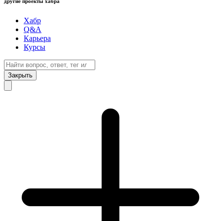
другие проекты хабра
Хабр
Q&A
Карьера
Курсы
Закрыть