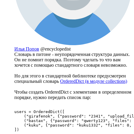
Илья Попов
@encyclopedist
Словарь в питоне - неупорядоченная структура данных.
Он не помнит порядка. Поэтому чделать то что вам
хочется с помощью стандартного словаря невозможно.
Но для этого в стандартной библиотеке предусмотрен
специальный словарь
OrderedDict (в модуле collections)
Чтобы создать OrderedDict с элементами в определенном
порядке, нужно передать список пар:
users = OrderedDict([

    ("girafenok", {"password": "2341", "upload_fil
    ("bastax", {"password": "qwerty123", "files": 
    ("kuku", {"password": "kuku1332", "files": 0, 
])