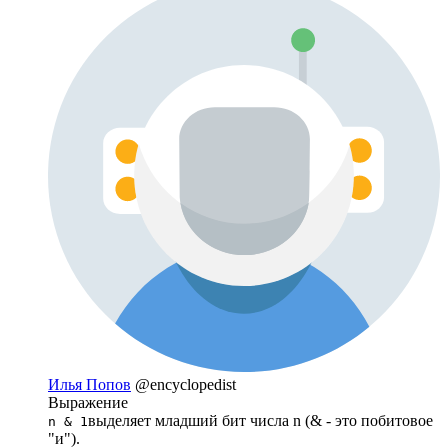
Илья Попов
@encyclopedist
Выражение
выделяет младший бит числа n (& - это побитовое
n & 1
"и").