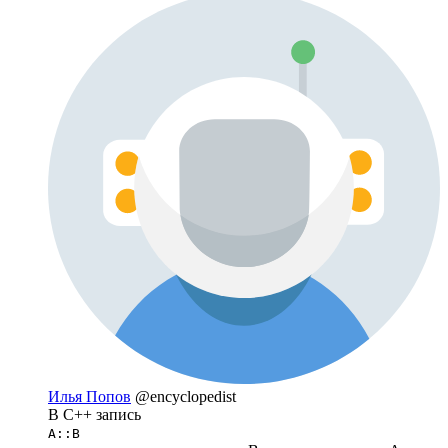
Илья Попов
@encyclopedist
В С++ запись
A::B