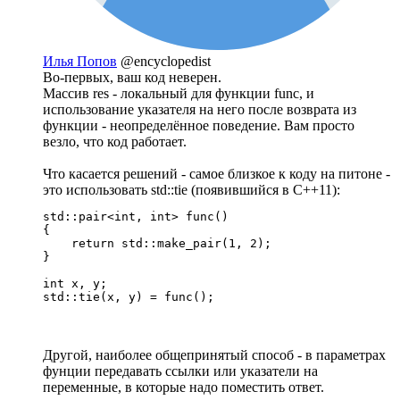
Илья Попов
@encyclopedist
Во-первых, ваш код неверен.
Массив res - локальный для функции func, и
использование указателя на него после возврата из
функции - неопределённое поведение. Вам просто
везло, что код работает.
Что касается решений - самое близкое к коду на питоне -
это использовать std::tie (появившийся в C++11):
std::pair<int, int> func()

{

    return std::make_pair(1, 2);

}

int x, y;

std::tie(x, y) = func();
Другой, наиболее общепринятый способ - в параметрах
фунции передавать ссылки или указатели на
переменные, в которые надо поместить ответ.