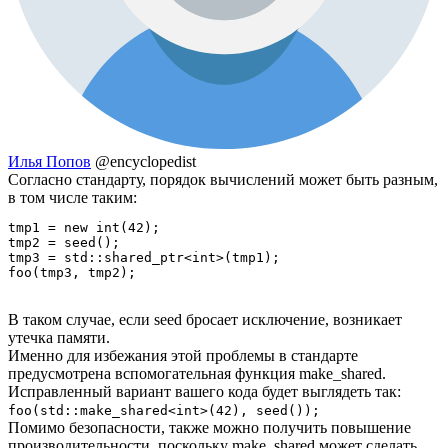
Илья Попов
@encyclopedist
Согласно стандарту, порядок вычислений может быть разным,
в том числе таким:
tmp1 = new int(42);

tmp2 = seed();

tmp3 = std::shared_ptr<int>(tmp1);

foo(tmp3, tmp2);
В таком случае, если seed бросает исключение, возникает
утечка памяти.
Именно для избежания этой проблемы в стандарте
предусмотрена вспомогательная функция make_shared.
Исправленный вариант вашего кода будет выглядеть так:
foo(std::make_shared<int>(42), seed());
Помимо безопасности, также можно получить повышение
производительности, поскольку make_shared может сделать