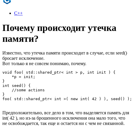
C++
Почему происходит утечка
памяти?
Известно, что утечка памяти происходит в случае, если seed()
бросает исключение.
Вот только я не совсем понимаю, почему.
void foo( std::shared_ptr< int > p, int init ) {

    *p = init;

}

int seed() {

    //some actions

}

foo( std::shared_ptr< int >( new int( 42 ) ), seed() );
Предположительно, все дело в том, что выделяется память для
int( 42 ), но из-за брошенного исключения она мало того, что
не освобождается, так еще и остается ни с чем не связанной.