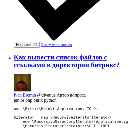
7
комментариев
Нравится
24
Как вывести список файлов с
ссылками в директории битрикс?
Ivan Eremin
@divanus
Автор вопроса
junior php bitrix python
use \Bitrix\Main\{ Application, IO };

$iterator = new \RecursiveIteratorIterator(

    new \RecursiveDirectoryIterator(Application::g
    \RecursiveIteratorIterator::SELF_FIRST
