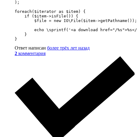
);

foreach($iterator as $item) {

    if ($item->isFile()) {

        $file = new IO\File($item->getPathname());

        echo \sprintf('<a download href="/%s">%s</
    }

}
Ответ написан
более трёх лет назад
2
комментария