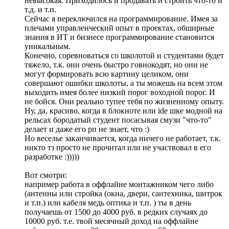
невысокая. Приходилось и продавать и строить что-то и
т.д. и т.п.
Сейчас я переключился на программирование. Имея за
плечами управленческий опыт в проектах, обширные
знания в ИТ и бизнесе программирование становится
уникальным.
Конечно, соревноваться со школотой и студентами будет
тяжело, т.к. они очень быстро говнокодят, но они не
могут формировать всю картину целиком, они
совершают ошибки школоты, а ты можешь на всем этом
выходить имея более низкий порог воходной порог. И
не бойся. Они реально тупее тебя по жизненному опыту.
Ну, да, красиво, когда в блокноте или ide шке модной на
рельсах бородатый студент посасывая смузи "что-то"
делает и даже его рп не знает, что :)
Но веселье заканчивается, когда ничего не работает, т.к.
никто тз просто не прочитал или не участвовал в его
разработке :)))))
Вот смотри:
например работа в оффлайне монтажником чего либо
(антенны или стройка (окна, двери, сантехника, шитрок
и т.п.) или кабеля медь оптика и т.п. ) ты в день
получаешь от 1500 до 4000 руб. в редких случаях до
10000 руб. т.е. твой месячный доход на оффлайне