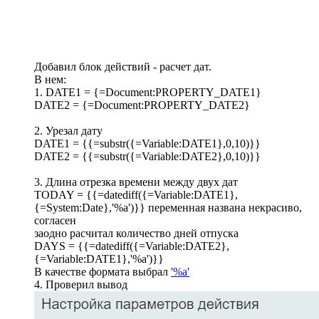
Добавил блок действий - расчет дат.
В нем:
1. DATE1 = {=Document:PROPERTY_DATE1}
DATE2 = {=Document:PROPERTY_DATE2}
2. Урезал дату
DATE1 = {{=substr({=Variable:DATE1},0,10)}}
DATE2 = {{=substr({=Variable:DATE2},0,10)}}
3. Длина отрезка времени между двух дат
TODAY = {{=datediff({=Variable:DATE1},
{=System:Date},'%a')}} переменная названа некрасиво,
согласен
заодно расчитал количество дней отпуска
DAYS = {{=datediff({=Variable:DATE2},
{=Variable:DATE1},'%a')}}
В качестве формата выбрал
'%a'
4. Проверил вывод