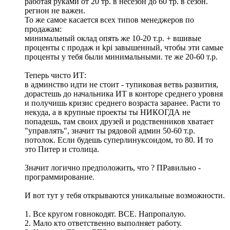
работая руками от 20 тр. в несезон до 60 тр. в сезон.
регион не важен.
То же самое касается всех типов менеджеров по
продажам:
минимальный оклад опять же 10-20 т.р. + вшивые
проценты с продаж и kpi завышенный, чтобы эти самые
проценты у тебя были минимальными. те же 20-60 т.р.
Теперь чисто ИТ:
в админство идти не стоит - тупиковая ветвь развития,
дорастешь до начальника ИТ в конторе среднего уровня
и получишь кризис среднего возраста заранее. Расти то
некуда, а в крупные проекты ты НИКОГДА не
попадешь, там своих друзей и родственников хватает
"управлять", значит ты рядовой админ 50-60 т.р.
потолок. Если будешь суперлинуксоидом, то 80. И то
это Питер и столица.
Значит логично предположить, что ? ПРавильно -
программирование.
И вот тут у тебя открываются уникальные возможности.
1. Все кругом говнокодят. ВСЕ. Напропалую.
2. Мало кто ответственно выполняет работу.