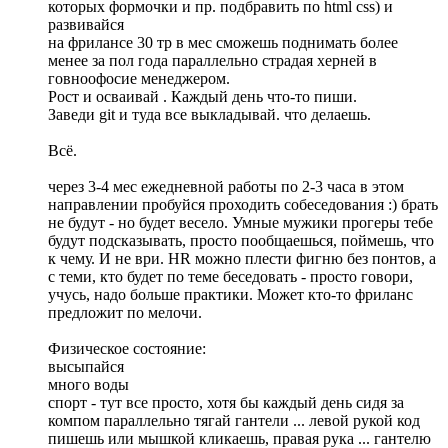
которых формочки и пр. подбравить по html css) и
развивайся
на фрилансе 30 тр в мес сможешь поднимать более
менее за пол года параллельно страдая херней в
говноофосие менеджером.
Рост и осваивай . Каждый день что-то пиши.
Заведи git и туда все выкладывай. что делаешь.
Всё.
через 3-4 мес ежедневной работы по 2-3 часа в этом
направлении пробуйся проходить собеседования :) брать
не будут - но будет весело. Умные мужики прогеры тебе
будут подсказывать, просто пообщаешься, поймешь, что
к чему. И не ври. HR можно плести фигню без понтов, а
с теми, кто будет по теме беседовать - просто говори,
учусь, надо больше практики. Может кто-то фриланс
предложит по мелочи.
Физическое состояние:
высыпайся
много воды
спорт - тут все просто, хотя бы каждый день сидя за
компом параллельно тягай гантели ... левой рукой код
пишешь или мышкой кликаешь, правая рука ... гантелю