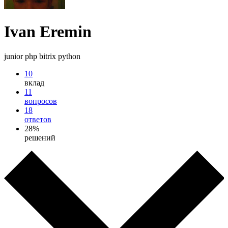
Ivan Eremin
junior php bitrix python
10
вклад
11
вопросов
18
ответов
28%
решений