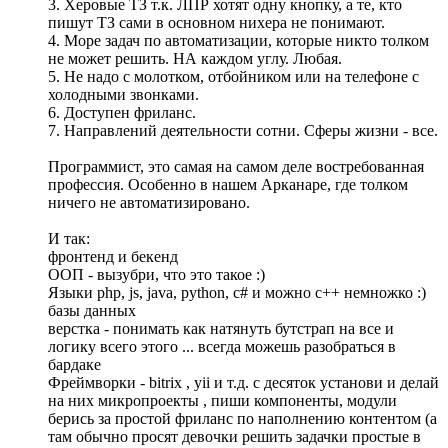
3. Херовые ТЗ т.к. ЛПР хотят одну кнопку, а те, кто
пишут ТЗ сами в основном нихера не понимают.
4. Море задач по автоматизации, которые никто толком
не может решить. НА каждом углу. Любая.
5. Не надо с молотком, отбойником или на телефоне с
холодными звонками.
6. Доступен фриланс.
7. Направлений деятельности сотни. Сферы жизни - все.
Программист, это самая на самом деле востребованная
профессия. Особенно в нашем Арканаре, где толком
ничего не автоматизировано.
И так:
фронтенд и бекенд
ООП - вызубри, что это такое :)
Языки php, js, java, python, c# и можно с++ немножко :)
базы данных
верстка - понимать как натянуть бутстрап на все и
логику всего этого ... всегда можешь разобраться в
бардаке
Фреймворки - bitrix , yii и т.д. с десяток установи и делай
на них микропроекты , пиши компоненты, модули
берись за простой фриланс по наполнению контентом (а
там обычно просят девочки решить задачки простые в