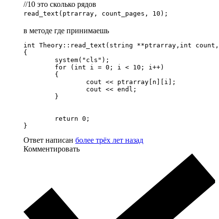
//10 это сколько рядов
read_text(ptrarray, count_pages, 10);
в методе где принимаешь
int Theory::read_text(string **ptrarray,int count,
{

	system("cls");

	for (int i = 0; i < 10; i++)

	{

		cout << ptrarray[n][i];

		cout << endl;

	}

	return 0;

}
Ответ написан
более трёх лет назад
Комментировать