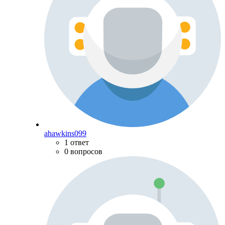
ahawkins099
1 ответ
0 вопросов