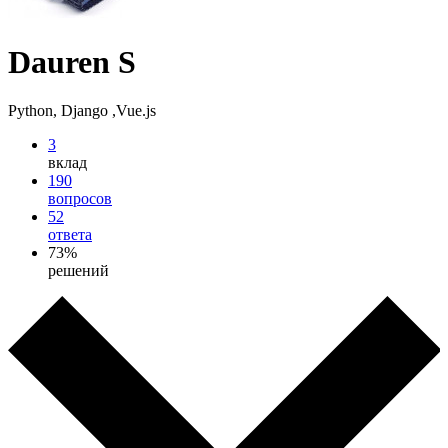
Dauren S
Python, Django ,Vue.js
3
вклад
190
вопросов
52
ответа
73%
решений