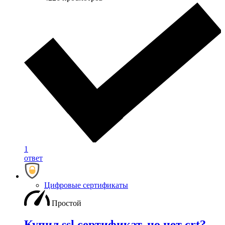
1
ответ
Цифровые сертификаты
Простой
Купил ssl сертификат, но нет crt?