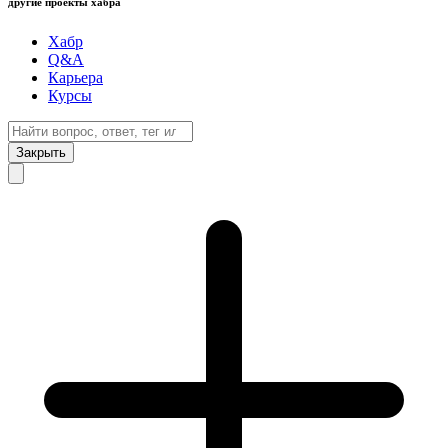
другие проекты хабра
Хабр
Q&A
Карьера
Курсы
Закрыть