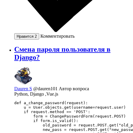
Комментировать
Нравится
2
Смена пароля пользователя в
Django?
Dauren S
@dauren101
Автор вопроса
Python, Django ,Vue.js
def a_change_password(request):

    u = User.objects.get(username=request.user)

    if request.method == 'POST':

        form = ChangePasswordForm(request.POST)

        if form.is_valid():

            old_password = request.POST.get("old_p
            new_pass = request.POST.get("new_passw