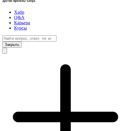
другие проекты хабра
Хабр
Q&A
Карьера
Курсы
Закрыть