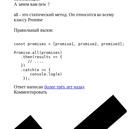
А зачем вам new ?
all - это статический метод. Он относится ко всему
классу Promise
Правильный вызов:
const promises = [promise1, promise2, promise3];

Promise.all(promises)

   .then(results => {

      // ....

   })

   .catch(e => {

       console.log(e)

    });
Ответ написан
более трёх лет назад
Комментировать