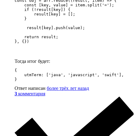
const obj = arr.reduce((result, item) => {

    const [key, value] = item.split('=');

    if (!result[key]) {

        result[key] = [];

    }

     result[key].push(value);

    return result;

}, {})
Тогда итог будет:
{

    utmTerm: ['java', 'javascript', 'swift'],

}
Ответ написан
более трёх лет назад
3
комментария