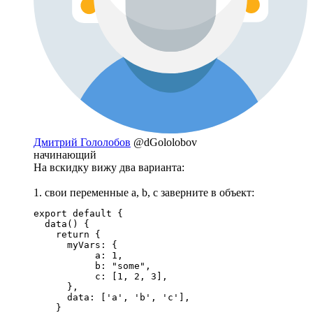
Дмитрий Гололобов
@dGololobov
начинающий
На вскидку вижу два варианта:
1. свои переменные a, b, c заверните в объект:
export default {

  data() {

    return {

      myVars: {

           a: 1,

           b: "some",

           c: [1, 2, 3],

      },

      data: ['a', 'b', 'c'],

    }
