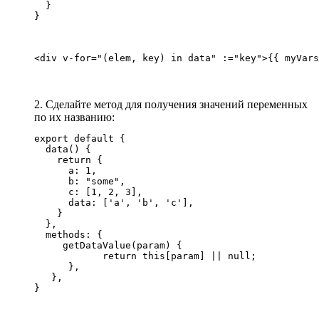
  }

}
<div v-for="(elem, key) in data" :="key">{{ myVars
2. Сделайте метод для получения значений переменных
по их названию:
export default {

  data() {

    return {

      a: 1,

      b: "some",

      c: [1, 2, 3],

      data: ['a', 'b', 'c'],

    }

  },

  methods: {

     getDataValue(param) {

            return this[param] || null;

      },

   },

}