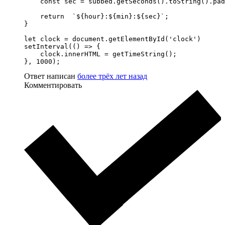
    const sec = subbed.getSeconds().toString().pad
    return  `${hour}:${min}:${sec}`;

}

let clock = document.getElementById('clock')

setInterval(() => {

    clock.innerHTML = getTimeString();

}, 1000);
Ответ написан
более трёх лет назад
Комментировать