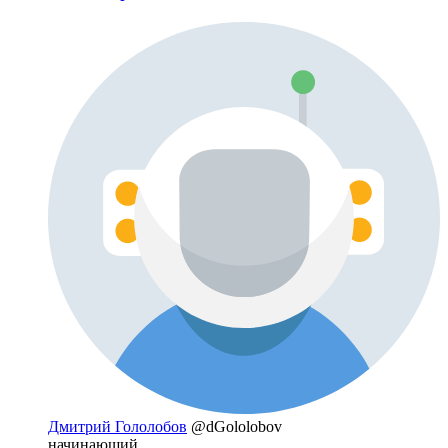
Дмитрий Гололобов
@dGololobov
начинающий