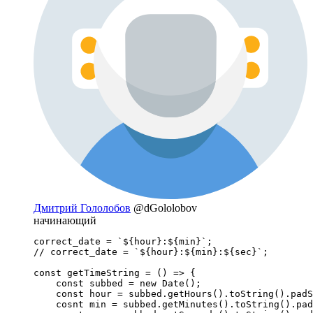
Дмитрий Гололобов
@dGololobov
начинающий
correct_date = `${hour}:${min}`;

// correct_date = `${hour}:${min}:${sec}`;

const getTimeString = () => {

    const subbed = new Date();

    const hour = subbed.getHours().toString().padS
    cosnt min = subbed.getMinutes().toString().pad