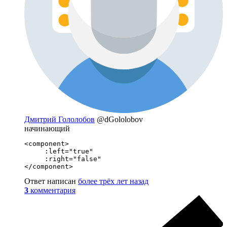
Дмитрий Гололобов
@dGololobov
начинающий
<component>

     :left="true"

     :right="false"

</component>
Ответ написан
более трёх лет назад
3
комментария