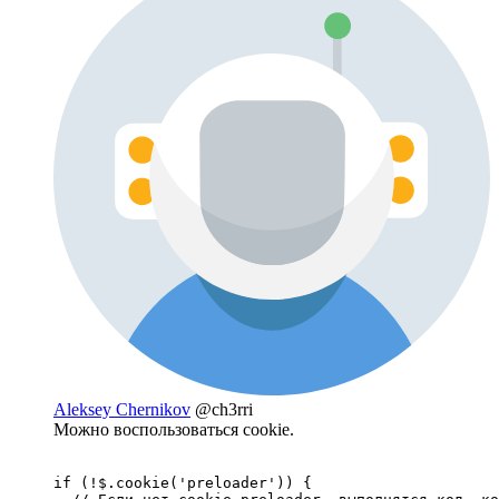
Aleksey Chernikov
@ch3rri
Можно воспользоваться cookie.
if (!$.cookie('preloader')) {
