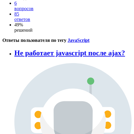
6
вопросов
85
ответов
49%
решений
Ответы пользователя по тегу
JavaScript
Не работает javascript после ajax?