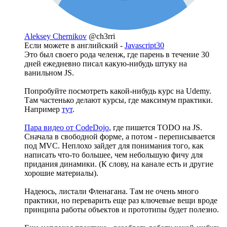
Aleksey Chernikov
@ch3rri
Если можете в английский -
Javascript30
Это был своего рода челенж, где парень в течение 30
дней ежедневно писал какую-нибудь штуку на
ванильном JS.
Попробуйте посмотреть какой-нибудь курс на Udemy.
Там частенько делают курсы, где максимум практики.
Например
тут
.
Пара видео от CodeDojo
, где пишется TODO на JS.
Сначала в свободной форме, а потом - переписывается
под MVC. Неплохо зайдет для понимания того, как
написать что-то большее, чем небольшую фичу для
придания динамики. (К слову, на канале есть и другие
хорошие материалы).
Надеюсь, листали Фленагана. Там не очень много
практики, но переварить еще раз ключевые вещи вроде
принципа работы объектов и прототипы будет полезно.