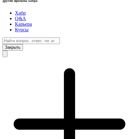
другие проекты хабра
Хабр
Q&A
Карьера
Курсы
Закрыть