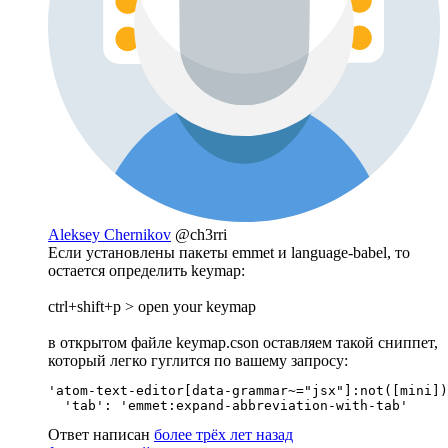
Aleksey Chernikov
@ch3rri
Если установлены пакеты emmet и language-babel, то
остается определить keymap:
ctrl+shift+p > open your keymap
в открытом файле keymap.cson оставляем такой сниппет,
который легко гуглится по вашему запросу:
'atom-text-editor[data-grammar~="jsx"]:not([mini])
  'tab': 'emmet:expand-abbreviation-with-tab'
Ответ написан
более трёх лет назад