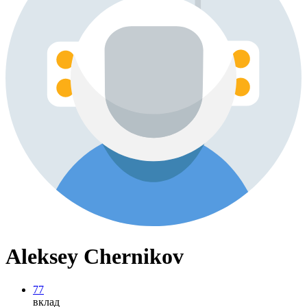
Aleksey Chernikov
77
вклад