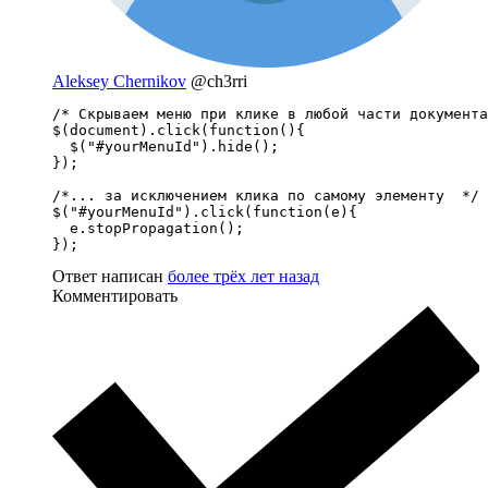
Aleksey Chernikov
@ch3rri
/* Скрываем меню при клике в любой части документа
$(document).click(function(){

  $("#yourMenuId").hide();

});

/*... за исключением клика по самому элементу  */

$("#yourMenuId").click(function(e){

  e.stopPropagation();

});
Ответ написан
более трёх лет назад
Комментировать