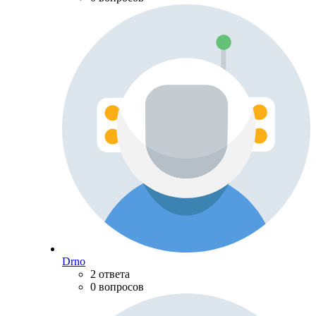
Drno
2 ответа
0 вопросов