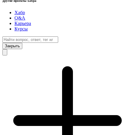
другие проекты хабра
Хабр
Q&A
Карьера
Курсы
Закрыть