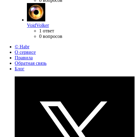
0 вопросов
VoidVolker
1 ответ
0 вопросов
© Habr
О сервисе
Правила
Обратная связь
Блог