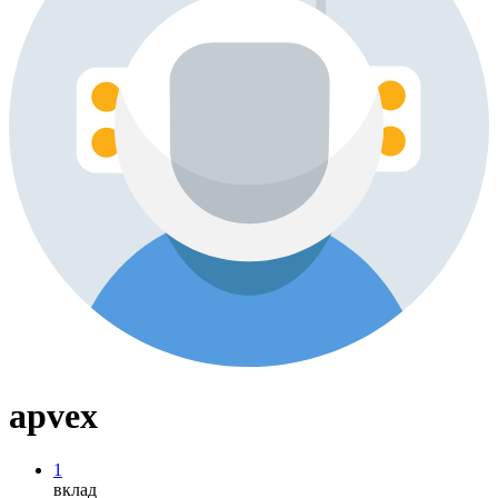
apvex
1
вклад