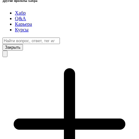
другие проекты хабра
Хабр
Q&A
Карьера
Курсы
Закрыть