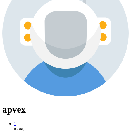
apvex
1
вклад