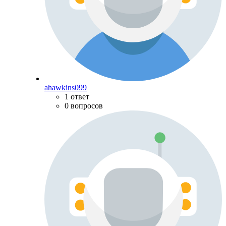
ahawkins099
1 ответ
0 вопросов