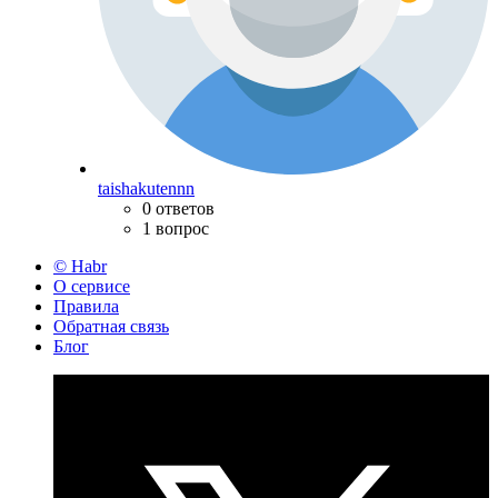
taishakutennn
0 ответов
1 вопрос
© Habr
О сервисе
Правила
Обратная связь
Блог