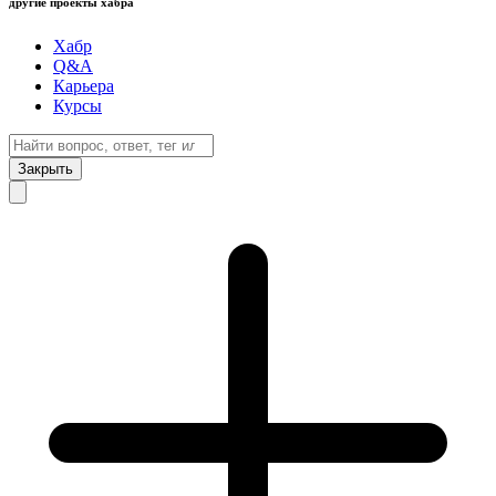
другие проекты хабра
Хабр
Q&A
Карьера
Курсы
Закрыть