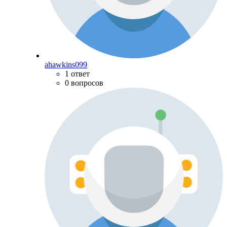
ahawkins099
1 ответ
0 вопросов