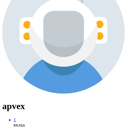
apvex
1
вклад