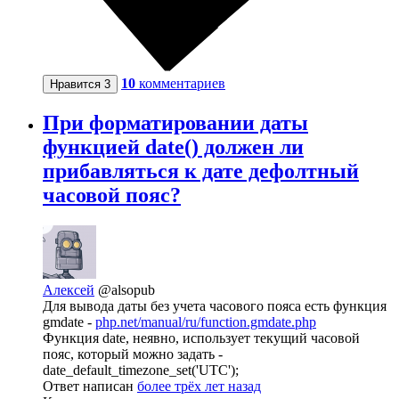
10
комментариев
Нравится
3
При форматировании даты
функцией date() должен ли
прибавляться к дате дефолтный
часовой пояс?
Алексей
@alsopub
Для вывода даты без учета часового пояса есть функция
gmdate -
php.net/manual/ru/function.gmdate.php
Функция date, неявно, использует текущий часовой
пояс, который можно задать -
date_default_timezone_set('UTC');
Ответ написан
более трёх лет назад