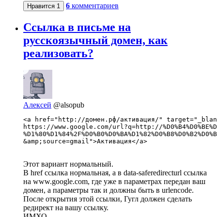
6
комментариев
Нравится
1
Ссылка в письме на
русскоязычный домен, как
реализовать?
Алексей
@alsopub
<a href="http://домен.рф/активация/" target="_blan
https://www.google.com/url?q=http://%D0%B4%D0%BE%D
%D1%80%D1%84%2F%D0%B0%D0%BA%D1%82%D0%B8%D0%B2%D0%B
&amp;source=gmail">Активация</a>
Этот вариант нормальный.
В href ссылка нормальная, а в data-saferedirecturl ссылка
на www.google.com, где уже в параметрах передан ваш
домен, а параметры так и должны быть в urlencode.
После открытия этой ссылки, Гугл должен сделать
редирект на вашу ссылку.
ИМХО.