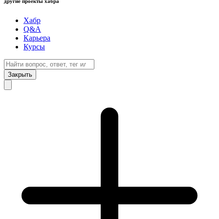
другие проекты хабра
Хабр
Q&A
Карьера
Курсы
Закрыть