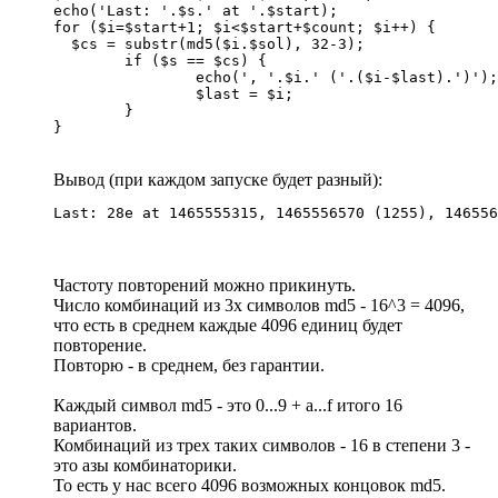
echo('Last: '.$s.' at '.$start);

for ($i=$start+1; $i<$start+$count; $i++) {

  $cs = substr(md5($i.$sol), 32-3);

	if ($s == $cs) {

		echo(', '.$i.' ('.($i-$last).')');

		$last = $i;

	}

}
Вывод (при каждом запуске будет разный):
Last: 28e at 1465555315, 1465556570 (1255), 146556
Частоту повторений можно прикинуть.
Число комбинаций из 3х символов md5 - 16^3 = 4096,
что есть в среднем каждые 4096 единиц будет
повторение.
Повторю - в среднем, без гарантии.
Каждый символ md5 - это 0...9 + a...f итого 16
вариантов.
Комбинаций из трех таких символов - 16 в степени 3 -
это азы комбинаторики.
То есть у нас всего 4096 возможных концовок md5.