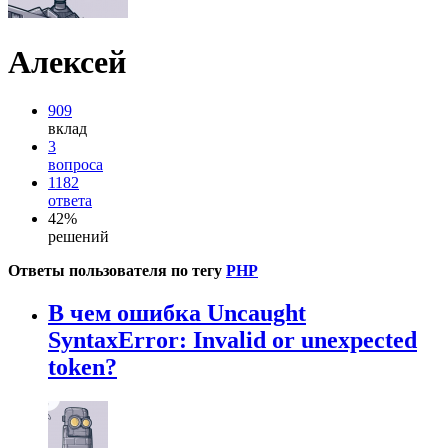
Алексей
909
вклад
3
вопроса
1182
ответа
42%
решений
Ответы пользователя по тегу
PHP
В чем ошибка Uncaught
SyntaxError: Invalid or unexpected
token?