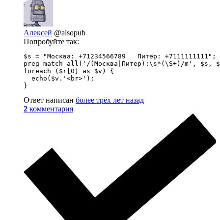
Алексей
@alsopub
Попробуйте так:
$s = "Москва: +71234566789   Питер: +7111111111";

preg_match_all('/(Москва|Питер):\s*(\S+)/m', $s, $
foreach ($r[0] as $v) {

  echo($v.'<br>');

}
Ответ написан
более трёх лет назад
2
комментария