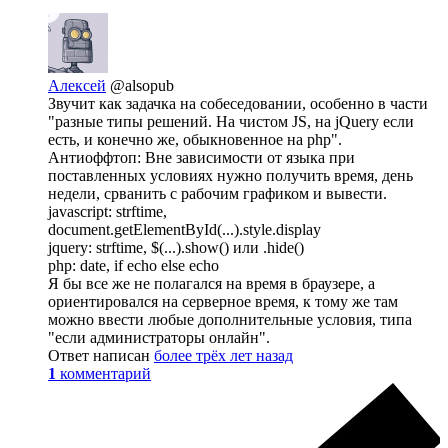
Алексей
@alsopub
Звучит как задачка на собеседовании, особенно в части
"разные типы решений. На чистом JS, на jQuery если
есть, и конечно же, обыкновенное на php".
Антиоффтоп: Вне зависимости от языка при
поставленных условиях нужно получить время, день
недели, срванить с рабочим графиком и вывести.
javascript: strftime,
document.getElementById(...).style.display
jquery: strftime, $(...).show() или .hide()
php: date, if echo else echo
Я бы все же не полагался на время в браузере, а
ориентировался на серверное время, к тому же там
можно ввести любые дополнительные условия, типа
"если администраторы онлайн".
Ответ написан
более трёх лет назад
1
комментарий