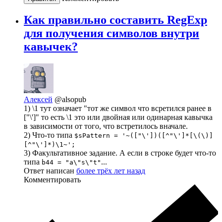
Как правильно составить RegExp
для получения символов внутри
кавычек?
Алексей
@alsopub
1) \1 тут означает "тот же символ что всретился ранее в
["\']" то есть \1 это или двойная или одинарная кавычка
в зависимости от того, что встретилось вначале.
2) Что-то типа
$sPattern = '~(["\'])([^"\']*[\(\)]
[^"\']*)\1~';
3) Факультативное задание. А если в строке будет что-то
типа
...
b44 = "a\"s\"t"
Ответ написан
более трёх лет назад
Комментировать