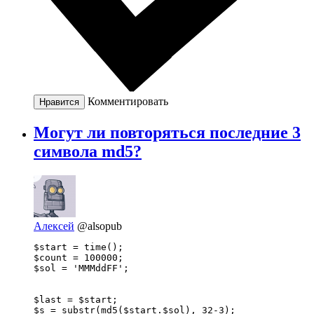
Комментировать
Нравится
Могут ли повторяться последние 3
символа md5?
Алексей
@alsopub
$start = time();

$count = 100000;

$sol = 'MMMddFF';

$last = $start;

$s = substr(md5($start.$sol), 32-3);
