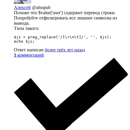
Алексей
@alsopub
Похоже что $value['user'] содержит перевод строки.
Попробуйте отфильтровать все лишние символы из
вывода.
Типа такого:
$js = preg_replace('/[\r\n\t]/', '', $js);

echo $js;
Ответ написан
более трёх лет назад
1
комментарий