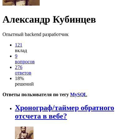
Александр Кубинцев
Опытный backend разработчик
121
вклад
9
вопросов
276
ответов
18%
решений
Ответы пользователя по тегу
MySQL
Хронограф/таймер обратного
отсчета в вебе?