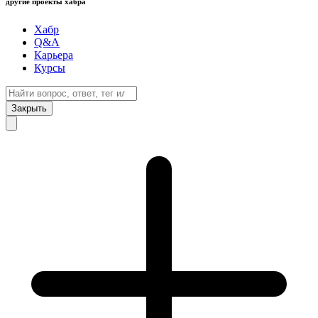
другие проекты хабра
Хабр
Q&A
Карьера
Курсы
Закрыть