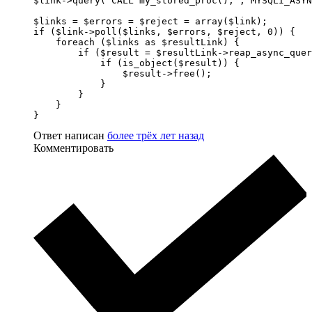
$link->query("CALL my_stored_proc();", MYSQLI_ASYN
$links = $errors = $reject = array($link);

if ($link->poll($links, $errors, $reject, 0)) {

    foreach ($links as $resultLink) {

        if ($result = $resultLink->reap_async_quer
            if (is_object($result)) {

                $result->free();

            }

        }

    }

}
Ответ написан
более трёх лет назад
Комментировать