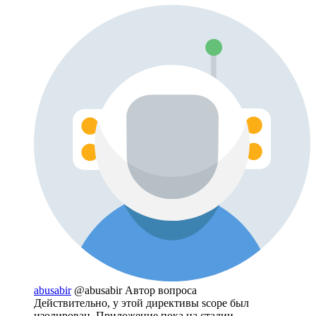
abusabir
@abusabir
Автор вопроса
Действительно, у этой директивы scope был
изолирован. Приложение пока на стадии