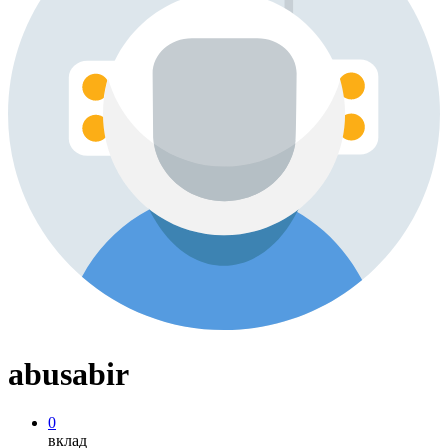
abusabir
0
вклад