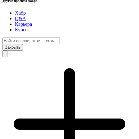
другие проекты хабра
Хабр
Q&A
Карьера
Курсы
Закрыть