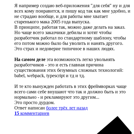
Я например создаю веб-приложения "для себя" ну и для
всех кому понравится, и пишу код так как мне удобно, и
не страдаю вообще, и для работы мне хватает
старенького мака 2005 года выпуска.
В принципе, работая так, можно даже делать на заказ.
Но чаще всего заказчики дебилы и хотят чтобы
разработчик работал по стандартному шаблону, чтобы
его потом можно было бы уволить и нанять другого.
Это страх и недоверие типичное в наших людях.
На самом деле
эта возможность легко увольнять
разработчиков - это и есть главная причина
существования этих безумных сложных технологий:
babel, webpack, typescript и тд и тд.
И те кто вынужден работать в этих фреймворках чаще
всего сами себе внушают что так и должно быть и это
нормально - и рекламируют это другим...
Это просто дурдом.
Ответ написан
более трёх лет назад
15
комментариев