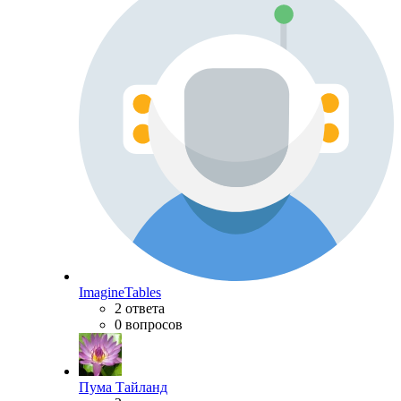
ImagineTables
2 ответа
0 вопросов
Пума Тайланд