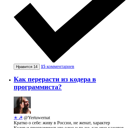
15
комментариев
Нравится
14
Как перерасти из кодера в
программиста?
✭ ☭
@Yertuwernat
Кратко о себе: живу в России, не женат, характер
Кодер и программист это одно и то же, как мне кажется.