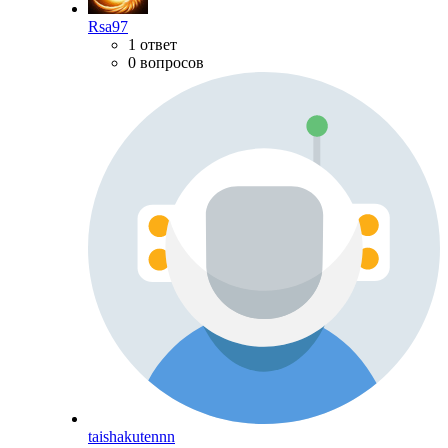
Rsa97
1 ответ
0 вопросов
taishakutennn