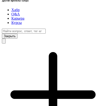
другие проекты хабра
Хабр
Q&A
Карьера
Курсы
Закрыть