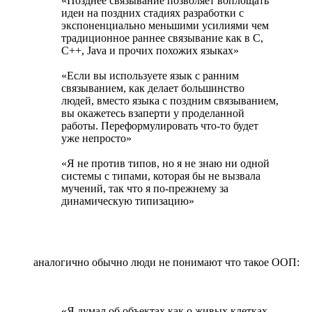
«Позднее связывание позволяет воплощать
идеи на поздних стадиях разработки с
экспоненциально меньшими усилиями чем
традиционное раннее связывание как в C,
С++, Java и прочих похожих языках»
«Если вы используете язык с ранним
связыванием, как делает большинство
людей, вместо языка с поздним связыванием,
вы окажетесь взаперти у проделанной
работы. Переформулировать что-то будет
уже непросто»
«Я не против типов, но я не знаю ни одной
системы с типами, которая бы не вызвала
мучений, так что я по-прежнему за
динамическую типизацию»
аналогично обычно люди не понимают что такое ООП:
«Я думал об объектах как о живых клетках