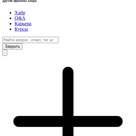
другие проекты хабра
Хабр
Q&A
Карьера
Курсы
Закрыть