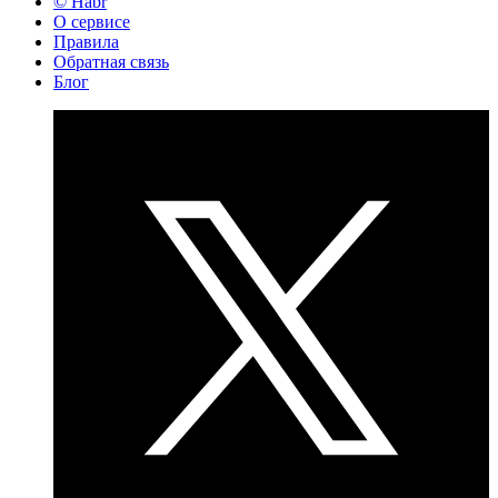
© Habr
О сервисе
Правила
Обратная связь
Блог