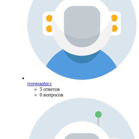
rvregraphics
5 ответов
0 вопросов