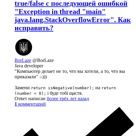
true/false с последующей ошибкой
"Exception in thread "main"
java.lang.StackOverflowError". Как
исправить?
BorLaze
@BorLaze
Java developer
"Компьютер делает не то, что вы хотели, а то, что вы
приказали" :-)))
Замени
на
return isNegative(number);
return
і буде тобі щастя.
(number < 0);
Ответ написан
более трёх лет назад
1
комментарий