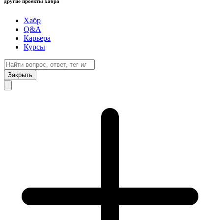
другие проекты хабра
Хабр
Q&A
Карьера
Курсы
Закрыть