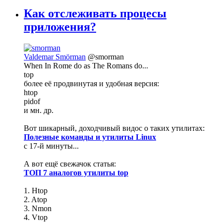
Как отслеживать процесы
приложения?
Valdemar Smörman
@smorman
When In Rome do as The Romans do...
top
более её продвинутая и удобная версия:
htop
pidof
и мн. др.
Вот шикарный, доходчивый видос о таких утилитах:
Полезные команды и утилиты Linux
с 17-й минуты...
А вот ещё свежачок статья:
ТОП 7 аналогов утилиты top
1. Htop
2. Atop
3. Nmon
4. Vtop