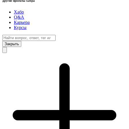
другие проекты хабра
Хабр
Q&A
Карьера
Курсы
Закрыть