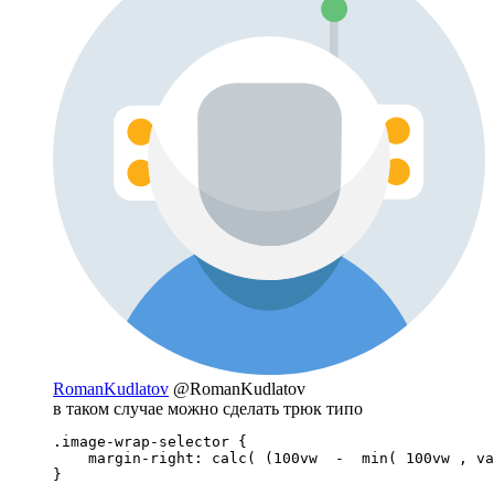
RomanKudlatov
@RomanKudlatov
в таком случае можно сделать трюк типо
.image-wrap-selector {

    margin-right: calc( (100vw  -  min( 100vw , va
}