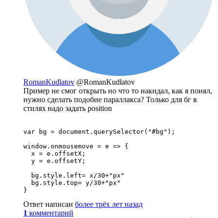
RomanKudlatov
@RomanKudlatov
Пример не смог открыть но что то накидал, как я понял,
нужно сделать подобие параллакса? Только для бг в
стилях надо задать position
var bg = document.querySelector("#bg");

window.onmousemove = e => {

  x = e.offsetX;

  y = e.offsetY;

  bg.style.left= x/30+"px"

  bg.style.top= y/30+"px"

}
Ответ написан
более трёх лет назад
1
комментарий