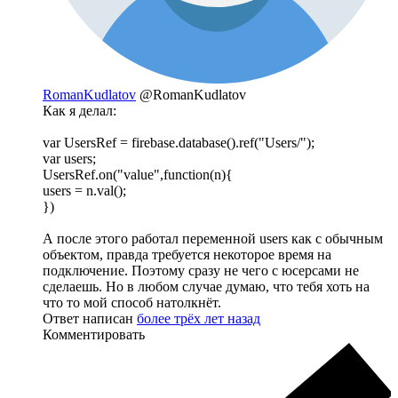
RomanKudlatov
@RomanKudlatov
Как я делал:
var UsersRef = firebase.database().ref("Users/");
var users;
UsersRef.on("value",function(n){
users = n.val();
})
А после этого работал переменной users как с обычным
объектом, правда требуется некоторое время на
подключение. Поэтому сразу не чего с юсерсами не
сделаешь. Но в любом случае думаю, что тебя хоть на
что то мой способ натолкнёт.
Ответ написан
более трёх лет назад
Комментировать