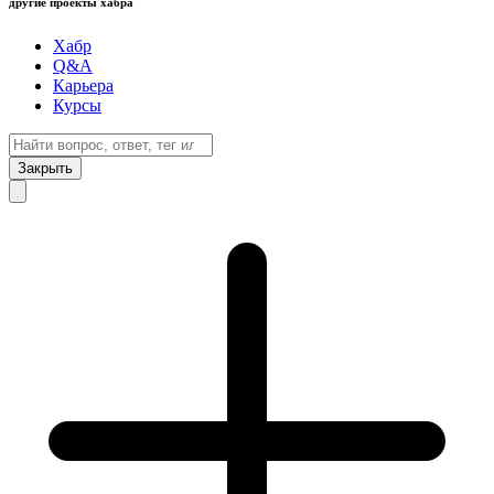
другие проекты хабра
Хабр
Q&A
Карьера
Курсы
Закрыть