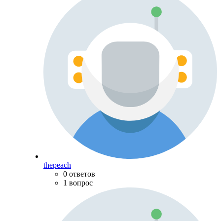
thepeach
0 ответов
1 вопрос