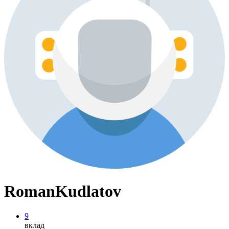
RomanKudlatov
9
вклад