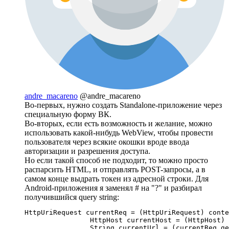
andre_macareno
@andre_macareno
Во-первых, нужно создать Standalone-приложение через
специальную форму ВК.
Во-вторых, если есть возможность и желание, можно
использовать какой-нибудь WebView, чтобы провести
пользователя через всякие окошки вроде ввода
авторизации и разрешения доступа.
Но если такой способ не подходит, то можно просто
распарсить HTML, и отправлять POST-запросы, а в
самом конце выдрать токен из адресной строки. Для
Android-приложения я заменял # на "?" и разбирал
получившийся query string:
HttpUriRequest currentReq = (HttpUriRequest) conte
                HttpHost currentHost = (HttpHost) 
                String currentUrl = (currentReq.ge