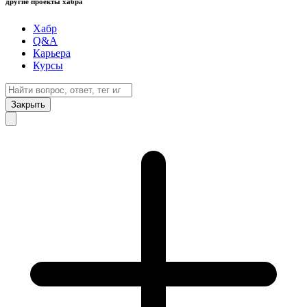
другие проекты хабра
Хабр
Q&A
Карьера
Курсы
Закрыть