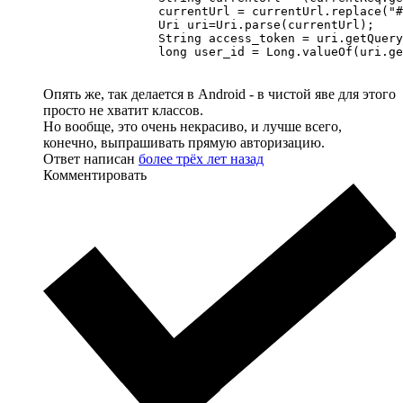
                currentUrl = currentUrl.replace("#
                Uri uri=Uri.parse(currentUrl);

                String access_token = uri.getQuery
                long user_id = Long.valueOf(uri.ge
Опять же, так делается в Android - в чистой яве для этого
просто не хватит классов.
Но вообще, это очень некрасиво, и лучше всего,
конечно, выпрашивать прямую авторизацию.
Ответ написан
более трёх лет назад
Комментировать