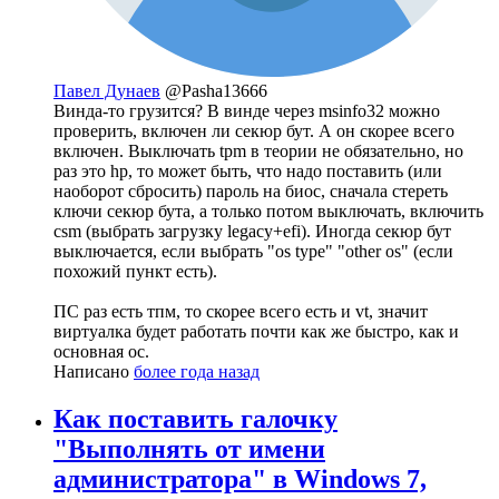
Павел Дунаев
@Pasha13666
Винда-то грузится? В винде через msinfo32 можно
проверить, включен ли секюр бут. А он скорее всего
включен. Выключать tpm в теории не обязательно, но
раз это hp, то может быть, что надо поставить (или
наоборот сбросить) пароль на биос, сначала стереть
ключи секюр бута, а только потом выключать, включить
csm (выбрать загрузку legacy+efi). Иногда секюр бут
выключается, если выбрать "os type" "other os" (если
похожий пункт есть).
ПС раз есть тпм, то скорее всего есть и vt, значит
виртуалка будет работать почти как же быстро, как и
основная ос.
Написано
более года назад
Как поставить галочку
"Выполнять от имени
администратора" в Windows 7,