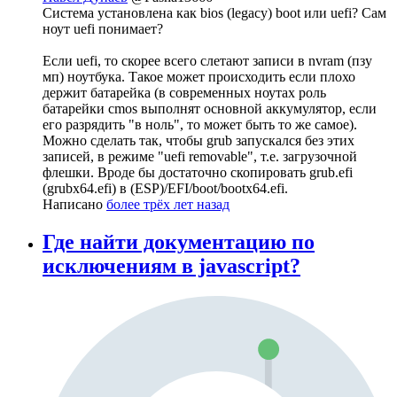
Система установлена как bios (legacy) boot или uefi? Сам
ноут uefi понимает?
Если uefi, то скорее всего слетают записи в nvram (пзу
мп) ноутбука. Такое может происходить если плохо
держит батарейка (в современных ноутах роль
батарейки cmos выполнят основной аккумулятор, если
его разрядить "в ноль", то может быть то же самое).
Можно сделать так, чтобы grub запускался без этих
записей, в режиме "uefi removable", т.е. загрузочной
флешки. Вроде бы достаточно скопировать grub.efi
(grubx64.efi) в (ESP)/EFI/boot/bootx64.efi.
Написано
более трёх лет назад
Где найти документацию по
исключениям в javascript?