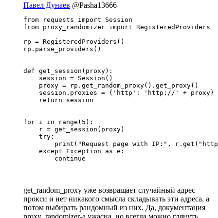
Павел Дунаев
@Pasha13666
from requests import Session

from proxy_randomizer import RegisteredProviders

rp = RegisteredProviders()

rp.parse_providers()

def get_session(proxy):

    session = Session()

    proxy = rp.get_random_proxy().get_proxy()

    session.proxies = {'http': 'http://' + proxy}

    return session

for i in range(5):

    r = get_session(proxy)

    try:

        print("Request page with IP:", r.get("http
    except Exception as e:

        continue
get_random_proxy уже возвращает случайный адрес
прокси и нет никакого смысла складывать эти адреса, а
потом выбирать рандомный из них. Да, документация
proxy_randomizer-а ужасна, но всегда можно глянуть