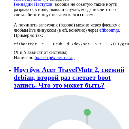
Геннадий Пастухов
, вообще не советую такие ноути
разряжать в ноль, бывали случаи, когда после этого
слетал биос и ноут не запускался совсем.
А починить загрузчик (разово) можно через флешку с
любым live линуксом (в efi, конечно) через
efibootmgr
.
Примерно так:
efibootmgr -c -L Grub -d /dev/sdX -p Y -l /EFI/gru
(X и Y зависят от системы).
Написано
более трёх лет назад
Ноутбук Acer TravelMate 2, свежий
debian, второй раз слетает boot
запись. Что это может быть?