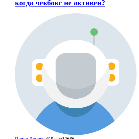
когда чекбокс не активен?
Павел Дунаев
@Pasha13666