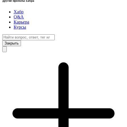
другие проекты хабра
Хабр
Q&A
Карьера
Курсы
Закрыть