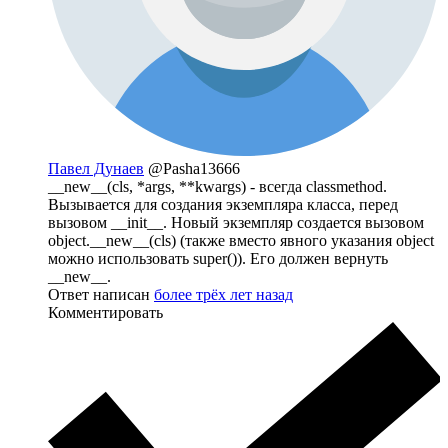
Павел Дунаев
@Pasha13666
__new__(cls, *args, **kwargs) - всегда classmethod.
Вызывается для создания экземпляра класса, перед
вызовом __init__. Новый экземпляр создается вызовом
object.__new__(cls) (также вместо явного указания object
можно использовать super()). Его должен вернуть
__new__.
Ответ написан
более трёх лет назад
Комментировать