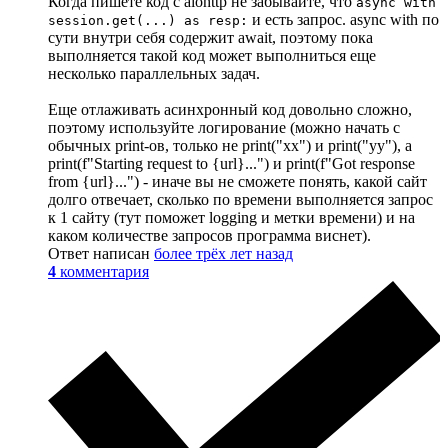
Когда пишете код с aiohttp не забывайте, что
async with
и есть запрос. async with по
session.get(...) as resp:
сути внутри себя содержит await, поэтому пока
выполняется такой код может выполниться еще
несколько параллельных задач.
Еще отлаживать асинхронный код довольно сложно,
поэтому используйте логирование (можно начать с
обычных print-ов, только не print("xx") и print("yy"), а
print(f"Starting request to {url}...") и print(f"Got response
from {url}...") - иначе вы не сможете понять, какой сайт
долго отвечает, сколько по времени выполняется запрос
к 1 сайту (тут поможет logging и метки времени) и на
каком количестве запросов программа виснет).
Ответ написан
более трёх лет назад
4
комментария