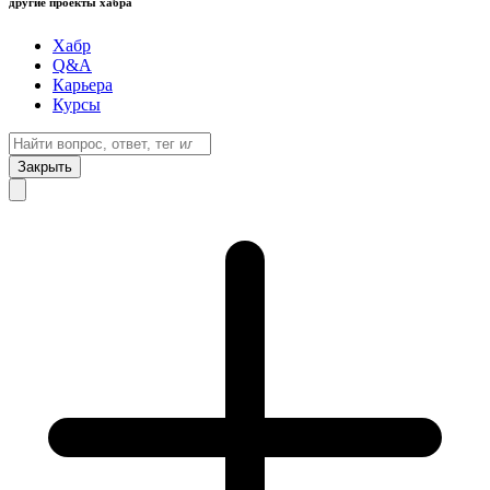
другие проекты хабра
Хабр
Q&A
Карьера
Курсы
Закрыть