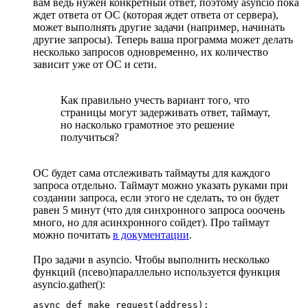
вам ведь нужен конкретный ответ, поэтому asyncio пока
ждет ответа от ОС (которая ждет ответа от сервера),
может выполнять другие задачи (например, начинать
другие запросы). Теперь ваша программа может делать
несколько запросов одновременно, их количество
зависит уже от ОС и сети.
Как правильно учесть вариант того, что
страницы могут задерживать ответ, таймаут,
но насколько грамотное это решение
получиться?
ОС будет сама отслеживать таймауты для каждого
запроса отдельно. Таймаут можно указать руками при
создании запроса, если этого не сделать, то он будет
равен 5 минут (что для синхронного запроса ооочень
много, но для асинхронного сойдет). Про таймаут
можно почитать
в документации
.
Про задачи в asyncio. Чтобы выполнить несколько
функций (псево)параллельно используется функция
asyncio.gather():
async def make_request(address):
