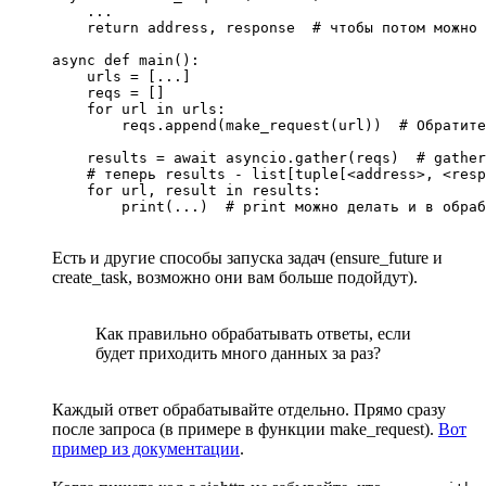
    ...

    return address, response  # чтобы потом можно 
async def main():

    urls = [...]

    reqs = []

    for url in urls:

        reqs.append(make_request(url))  # Обратите
    results = await asyncio.gather(reqs)  # gather
    # теперь results - list[tuple[<address>, <resp
    for url, result in results:

        print(...)  # print можно делать и в обраб
Есть и другие способы запуска задач (ensure_future и
create_task, возможно они вам больше подойдут).
Как правильно обрабатывать ответы, если
будет приходить много данных за раз?
Каждый ответ обрабатывайте отдельно. Прямо сразу
после запроса (в примере в функции make_request).
Вот
пример из документации
.