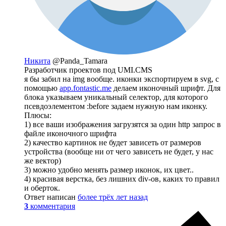
Никита
@Panda_Tamara
Разработчик проектов под UMI.CMS
я бы забил на img вообще. иконки экспортируем в svg, с
помощью
app.fontastic.me
делаем иконочный шрифт. Для
блока указываем уникальный селектор, для которого
псевдоэлементом :before задаем нужную нам иконку.
Плюсы:
1) все ваши изображения загрузятся за один http запрос в
файле иконочного шрифта
2) качество картинок не будет зависеть от размеров
устройства (вообще ни от чего зависеть не будет, у нас
же вектор)
3) можно удобно менять размер иконок, их цвет..
4) красивая верстка, без лишних div-ов, каких то правил
и оберток.
Ответ написан
более трёх лет назад
3
комментария