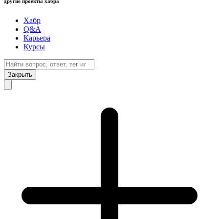
другие проекты хабра
Хабр
Q&A
Карьера
Курсы
Закрыть