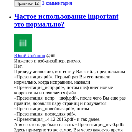
3
комментария
Нравится
12
Частое использование important
это нормально?
Юрий Лобанов
@iiil
Инженер и вэб-дизайнер, рисую.
Нет.
Приведу аналогию, вот есть у Вас файл, предположим
«Презентация.pdf». Первый раз Вы его назвали
нормально, когда исправили, назвали
«Презентация_испр.pdf», потом шеф внес новые
коррективы и появляется файл
«Презентация_испр_+шеф.pdf», после чего Вы еще раз
правите, добавляя пару страниц и получается
«Презентация_новейшая.pdf», потом
«Презентация_последняя.pdf»,
«Презентация_14.12.2015.pdf» и так далее.
А всего-то надо было назвать «Презентация_rev.0.pdf»
Здесь примерно то же самое, Вы через какое-то время