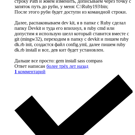
строку Path и жмем изменить, дописываем через точку с
запяток путь до руби, у меня: C:\Ruby193\bin;
После этого руби будет доступн из командной строки.
Далее, распаковываем dev kit, я в папке с Ruby сделал
папку Devkit и туда его впихнул, в ruby cmd или
допустим я использую шелл который ставится вместе с
git (mingw32), переходим в папку с devkit и пишем ruby
dk.rb init, создастся файл config.yml, далее пишем ruby
dk.rb install и все, дев кит будет установлен.
Дальше все просто: gem install sass compass
Ответ написан
более трёх лет назад
1
комментарий