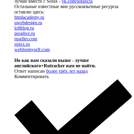
лучше вместе с Sorax -
vk.com/soraxcss
Остальные известные мне русскоязычные ресурсы
оставлю здесь:
htmlacademy.ru
uwebdesign.ru
loftblog.ru
proglive.ru
ruseller.com
epixx.ru
webformyself.com
Но как вам сказали выше - лучше
английского+Rutracker вам не найти.
Ответ написан
более трёх лет назад
Комментировать