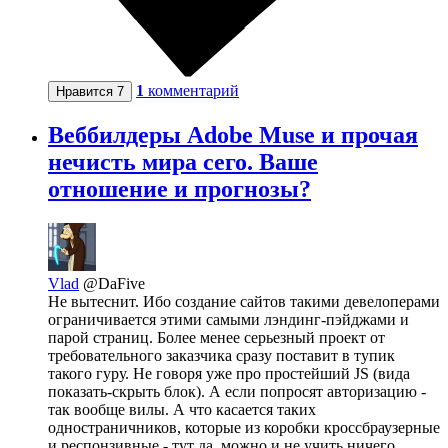
1
комментарий
Нравится
7
Веббилдеры Adobe Muse и прочая
нечисть мира сего. Ваше
отношение и прогнозы?
Vlad
@DaFive
Не вытеснит. Ибо создание сайтов такими девелоперами
ограничивается этими самыми лэндинг-пэйджами и
парой страниц. Более менее серьезный проект от
требовательного заказчика сразу поставит в тупик
такого гуру. Не говоря уже про простейший JS (вида
показать-скрыть блок). А если попросят авторизацию -
так вообще вилы. А что касается таких
одностраничников, которые из коробки кроссбраузерные
и респонзивные - тут да, можно и не учить ничего.