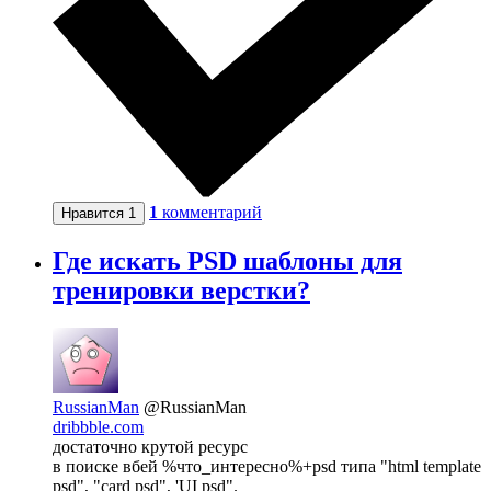
1
комментарий
Нравится
1
Где искать PSD шаблоны для
тренировки верстки?
RussianMan
@RussianMan
dribbble.com
достаточно крутой ресурс
в поиске вбей %что_интересно%+psd типа "html template
psd", "card psd", 'UI psd".