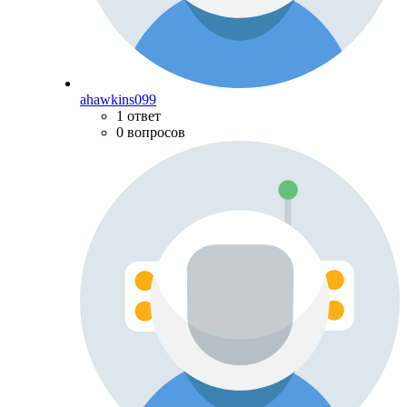
ahawkins099
1 ответ
0 вопросов