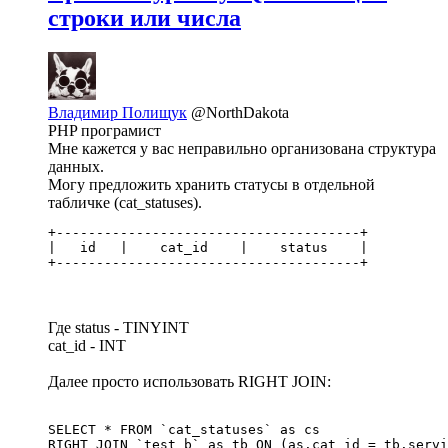
строки или числа
Владимир Полищук
@NorthDakota
PHP програмист
Мне кажется у вас неправильно организована структура
данных.
Могу предложить хранить статусы в отдельной
табличке (cat_statuses).
+--------------------------------------+

|   id   |    cat_id    |    status    | 

+--------------------------------------+
Где status - TINYINT
cat_id - INT
Далее просто использовать RIGHT JOIN:
SELECT * FROM `cat_statuses` as cs 

RIGHT JOIN `test_b` as tb ON (as.cat_id = tb.servi