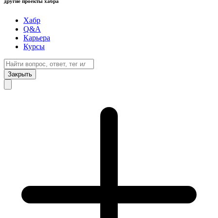
другие проекты хабра
Хабр
Q&A
Карьера
Курсы
Закрыть