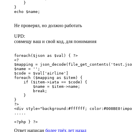
    }

}

echo $name;
Не проверял, но должно работать
UPD:
совмещу ваш и свой код, для понимания
foreach($json as $val) { ?>

<?

$mapping = json_decode(file_get_contents('test.jso
$name = '';

$code = $val['airline']

foreach ($mapping as $item) {

    if ($item->iata == $code) {

        $name = $item->name;

        break;

    }

}

?>

<div style="background:#ffffff; color:#008BE0!impo
.....

<?php } ?>
Ответ написан
более трёх лет назад