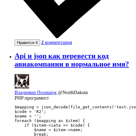
2
комментария
Нравится
4
Api и json как перевести код
авиакомпании в нормальное имя?
Владимир Полищук
@NorthDakota
PHP програмист
$mapping = json_decode(file_get_contents('test.jso
$code = 'R2';

$name = '';

foreach ($mapping as $item) {

    if ($item->iata == $code) {

        $name = $item->name;

        break;
