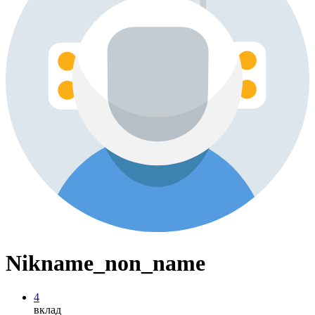
Nikname_non_name
4
вклад