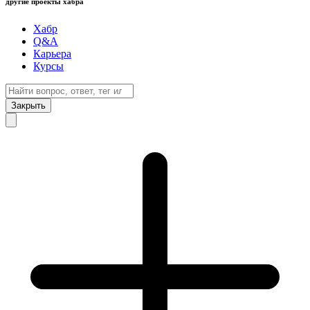
другие проекты хабра
Хабр
Q&A
Карьера
Курсы
Закрыть