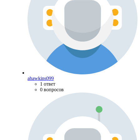
ahawkins099
1 ответ
0 вопросов