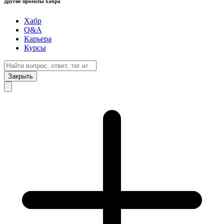
другие проекты хабра
Хабр
Q&A
Карьера
Курсы
Закрыть