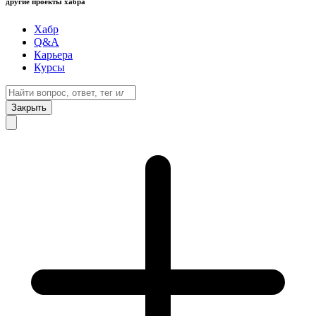
другие проекты хабра
Хабр
Q&A
Карьера
Курсы
Закрыть