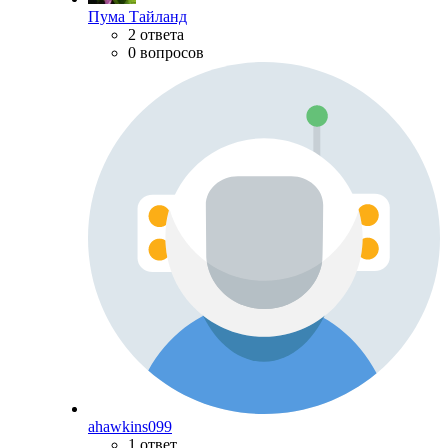
Пума Тайланд
2 ответа
0 вопросов
ahawkins099
1 ответ