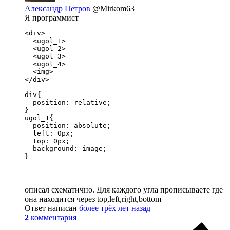
Александр Петров
@Mirkom63
Я программист
<div>

  <ugol_1>

  <ugol_2>

  <ugol_3>

  <ugol_4>

  <img>

</div>

div{

  position: relative;

}

ugol_1{

  position: absolute;

  left: 0px;

  top: 0px;

  background: image;

}
описал схематично. Для каждого угла прописываете где
она находится через top,left,right,bottom
Ответ написан
более трёх лет назад
2
комментария