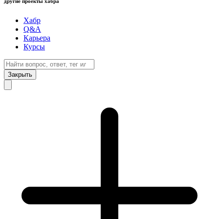
другие проекты хабра
Хабр
Q&A
Карьера
Курсы
Закрыть