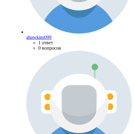
ahawkins099
1 ответ
0 вопросов