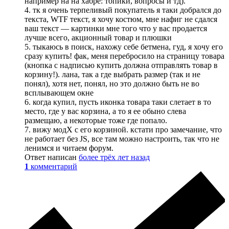
например на на хабре: топики, вопросы и тд).
4. тк я очень терпеливый покупатель я таки добрался до
текста, WTF текст, я хочу костюм, мне нафиг не сдался
ваш текст — картинки мне того что у вас продается
лучше всего, акционный товар и плюшки
5. тыкаюсь в поиск, нахожу себе бетмена, гуд, я хочу его
сразу купить! фак, меня перебросило на страницу товара
(кнопка с надписью купить должна отправлять товар в
корзину!). лана, так а где выбрать размер (так и не
понял), хотя нет, понял, но это должно быть не во
всплывающем окне
6. когда купил, пусть иконка товара таки слетает в то
место, где у вас корзина, а то я ее обыно слева
размещаю, а некоторые тоже где попало.
7. вижу модХ с его корзиной. кстати про замечание, что
не работает без JS, все там можно настроить, так что не
ленимся и читаем форум.
Ответ написан
более трёх лет назад
1
комментарий