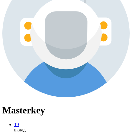
Masterkey
19
вклад