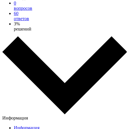
0
вопросов
60
ответов
3%
решений
Информация
Информация