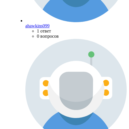
ahawkins099
1 ответ
0 вопросов