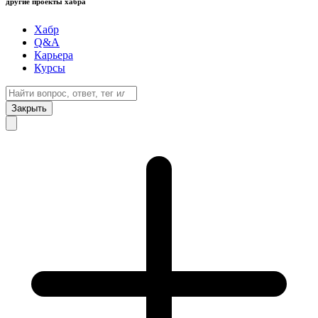
другие проекты хабра
Хабр
Q&A
Карьера
Курсы
Закрыть