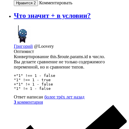
Комментировать
Нравится
2
Что значит + в условии?
Григорий
@Loovery
Оптимист
Конвертирование this.$route.params.id в число.
Вы делаете сравнение не только содержимого
переменной, но и сравнение типов.
+"1" !== 1 - false

"1" !== 1 - true

+"1" != 1 - false

"1" != 1 - false
Ответ написан
более трёх лет назад
3
комментария