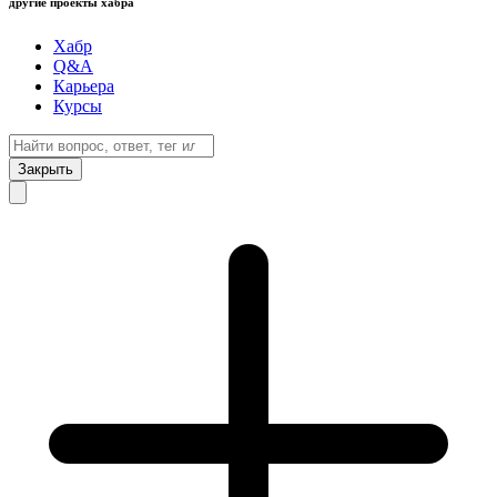
другие проекты хабра
Хабр
Q&A
Карьера
Курсы
Закрыть