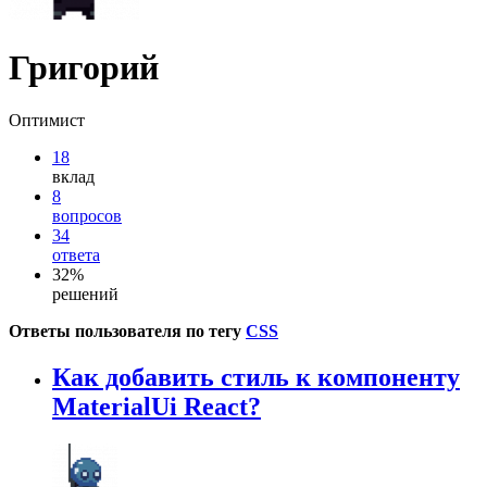
Григорий
Оптимист
18
вклад
8
вопросов
34
ответа
32%
решений
Ответы пользователя по тегу
CSS
Как добавить стиль к компоненту
MaterialUi React?