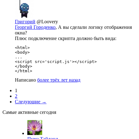
Григорий
@Loovery
Георгий Городенко
, А вы сделали логику отображения
окна?
Плюс подключение скрипта должно быть вида:
<html>

<body>

...

<script src='script.js'></script>

</body>

</html>
Написано
более трёх лет назад
1
2
Следующие →
Самые активные сегодня
Пума Тайланд