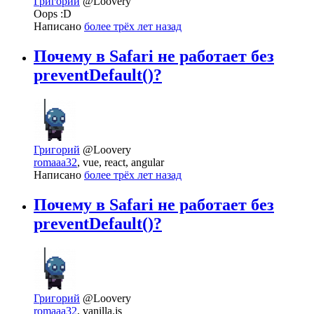
Григорий
@Loovery
Oops :D
Написано
более трёх лет назад
Почему в Safari не работает без
preventDefault()?
Григорий
@Loovery
romaaa32
, vue, react, angular
Написано
более трёх лет назад
Почему в Safari не работает без
preventDefault()?
Григорий
@Loovery
romaaa32
, vanilla.js