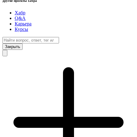
другие проекты хабра
Хабр
Q&A
Карьера
Курсы
Закрыть