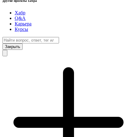
другие проекты хабра
Хабр
Q&A
Карьера
Курсы
Закрыть