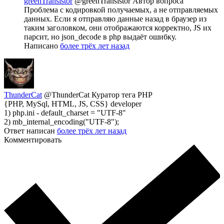
greenTransistor
@greenTransistor
Автор вопроса
Проблема с кодировкой получаемых, а не отправляемых
данных. Если я отправляю данные назад в браузер из
таким заголовком, они отображаются корректно, JS их
парсит, но json_decode в php выдаёт ошибку.
Написано
более трёх лет назад
ThunderCat
@ThunderCat
Куратор тега PHP
{PHP, MySql, HTML, JS, CSS} developer
1) php.ini - default_charset = "UTF-8"
2) mb_internal_encoding("UTF-8");
Ответ написан
более трёх лет назад
Комментировать