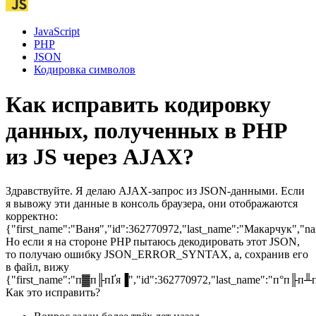
JavaScript
PHP
JSON
Кодировка символов
Как исправить кодировку
данных, полученных в PHP
из JS через AJAX?
Здравствуйте. Я делаю AJAX-запрос из JSON-данными. Если
я вывожу эти данные в консоль браузера, они отображаются
корректно:
{"first_name":"Ваня","id":362770972,"last_name":"Макарчук","n
Но если я на стороне PHP пытаюсь декодировать этот JSON,
то получаю ошибку JSON_ERROR_SYNTAX, а, сохранив его
в файл, вижу
{"first_name":"п▓п╟пҐя▐","id":362770972,"last_name":"п°п╟п
Как это исправить?