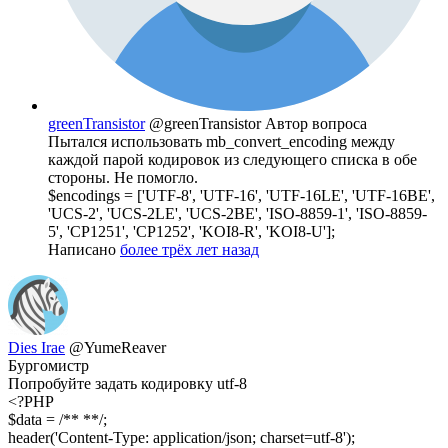
greenTransistor
@greenTransistor
Автор вопроса
Пытался использовать mb_convert_encoding между
каждой парой кодировок из следующего списка в обе
стороны. Не помогло.
$encodings = ['UTF-8', 'UTF-16', 'UTF-16LE', 'UTF-16BE',
'UCS-2', 'UCS-2LE', 'UCS-2BE', 'ISO-8859-1', 'ISO-8859-
5', 'CP1251', 'CP1252', 'KOI8-R', 'KOI8-U'];
Написано
более трёх лет назад
Dies Irae
@YumeReaver
Бургомистр
Попробуйте задать кодировку utf-8
<?PHP
$data = /** **/;
header('Content-Type: application/json; charset=utf-8');