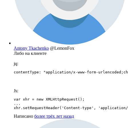
Antony Tkachenko
@LemonFox
Либо на клиенте
jq:
contentType: "application/x-www-form-urlencoded;ch
Js:
var xhr = new XMLHttpRequest(); 

...

xhr.setRequestHeader('Content-type', 'application/
Написано
более трёх лет назад