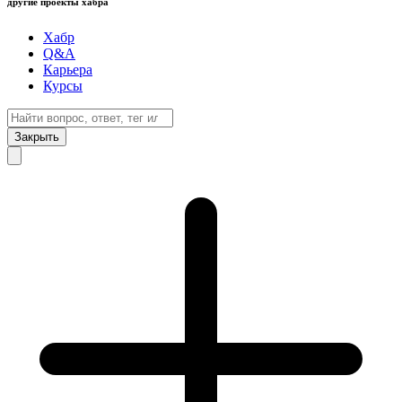
другие проекты хабра
Хабр
Q&A
Карьера
Курсы
Закрыть