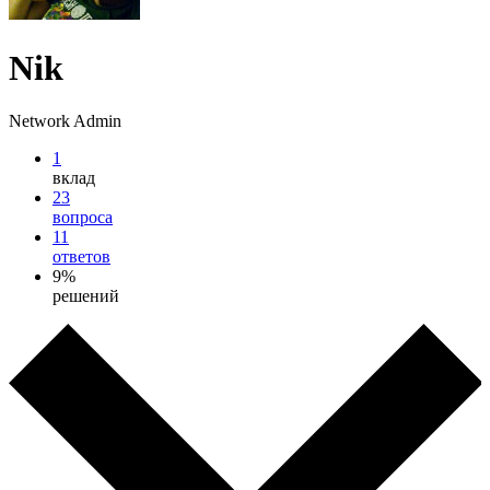
Nik
Network Admin
1
вклад
23
вопроса
11
ответов
9%
решений