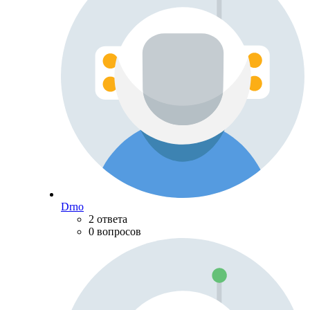
Drno
2 ответа
0 вопросов