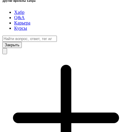
другие проекты хабра
Хабр
Q&A
Карьера
Курсы
Закрыть