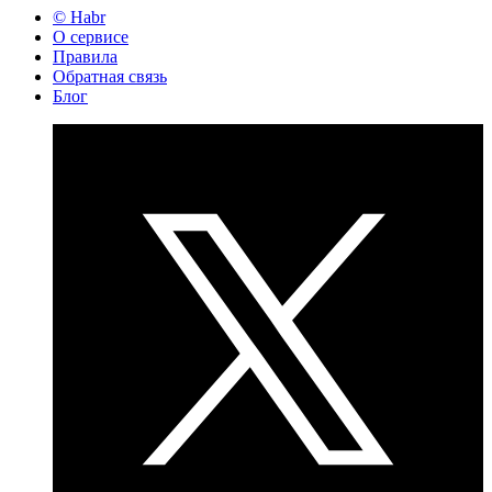
© Habr
О сервисе
Правила
Обратная связь
Блог