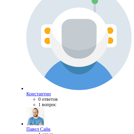
Константин
0 ответов
1 вопрос
Павел Сайк