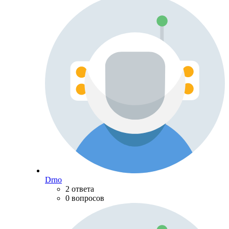
Drno
2 ответа
0 вопросов