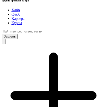
другие проекты хабра
Хабр
Q&A
Карьера
Курсы
Закрыть