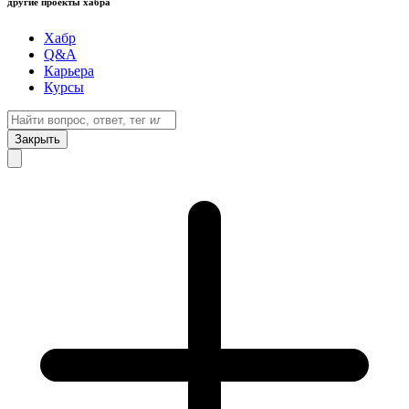
другие проекты хабра
Хабр
Q&A
Карьера
Курсы
Закрыть