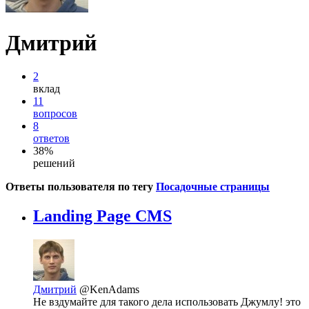
Дмитрий
2
вклад
11
вопросов
8
ответов
38%
решений
Ответы пользователя по тегу
Посадочные страницы
Landing Page CMS
Дмитрий
@KenAdams
Не вздумайте для такого дела использовать Джумлу! это