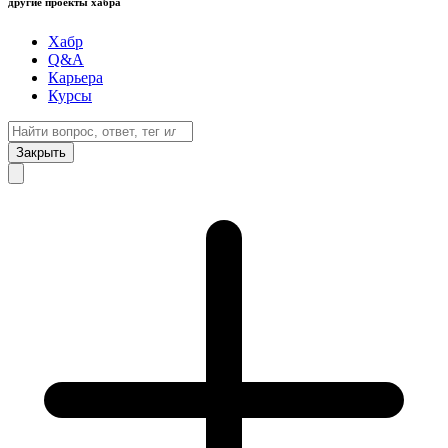
другие проекты хабра
Хабр
Q&A
Карьера
Курсы
Закрыть