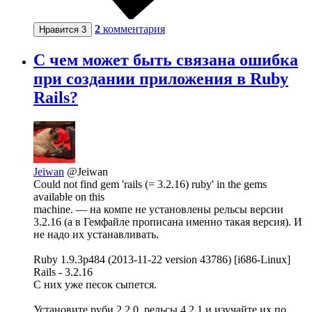
2
комментария
Нравится
3
С чем может быть связана ошибка
при создании приложения в Ruby
Rails?
Jeiwan
@Jeiwan
Could not find gem 'rails (= 3.2.16) ruby' in the gems
available on this
machine. — на компе не установлены рельсы версии
3.2.16 (а в Гемфайле прописана именно такая версия). И
не надо их устанавливать.
Ruby 1.9.3p484 (2013-11-22 version 43786) [i686-Linux]
Rails - 3.2.16
С них уже песок сыпется.
Установите руби 2.2.0, рельсы 4.2.1 и изучайте их по