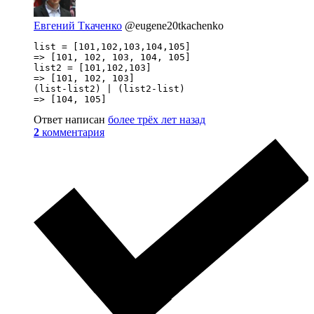
Евгений Ткаченко
@eugene20tkachenko
list = [101,102,103,104,105]

=> [101, 102, 103, 104, 105]

list2 = [101,102,103]

=> [101, 102, 103]

(list-list2) | (list2-list)

=> [104, 105]
Ответ написан
более трёх лет назад
2
комментария