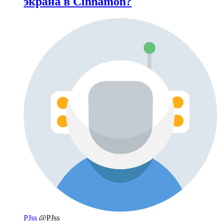
экрана в Cinnamon?
PJss
@PJss