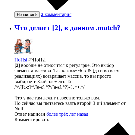
2
комментария
Нравится
5
Что делает [2], в данном .match?
HoHsi
@HoHsi
[2]
вообще не относится к регулярке. Это выбор
элемента массива. Так как
в JS (да и во всех
match
реализациях) возвращает массив, то вы просто
выбираете 3-ий элемент. Т.е:
/^\/([a-z]*\/[a-z].*?\/[a-z].*?)-
.*/
(.*)
Что у вас там лежит известно только вам.
Но сейчас вы пытаетесь взять второй 3-ий элемент от
Null
Ответ написан
более трёх лет назад
Комментировать