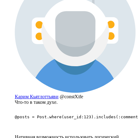
Карим Кьятлоттьяви
@constXife
Что-то в таком духе.
@posts = Post.where(user_id:123).includes(:commen
Нативная возможность использовать логический