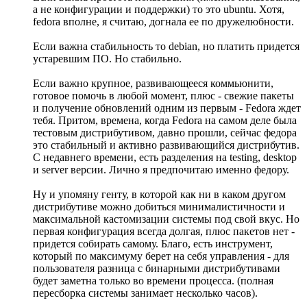
а не конфигурации и поддержки) то это ubuntu. Хотя,
fedora вполне, я считаю, догнала ее по дружелюбности.
Если важна стабильность то debian, но платить придется
устаревшим ПО. Но стабильно.
Если важно крупное, развивающееся коммьюнити,
готовое помочь в любой момент, плюс - свежие пакеты
и получение обновлений одним из первым - Fedora ждет
тебя. Притом, времена, когда Fedora на самом деле была
тестовым дистрибутивом, давно прошли, сейчас федора
это стабильный и активно развивающийся дистрибутив.
С недавнего времени, есть разделения на testing, desktop
и server версии. Лично я предпочитаю именно федору.
Ну и упомяну генту, в которой как ни в каком другом
дистрибутиве можно добиться минималистичности и
максимальной кастомизации системы под свой вкус. Но
первая конфигурация всегда долгая, плюс пакетов нет -
придется собирать самому. Благо, есть инструмент,
который по максимуму берет на себя управления - для
пользователя разница с бинарными дистрибутивами
будет заметна только во времени процесса. (полная
пересборка системы занимает несколько часов).