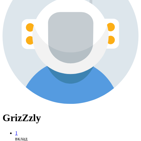
GrizZzly
1
вклад