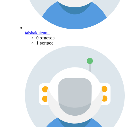
taishakutennn
0 ответов
1 вопрос