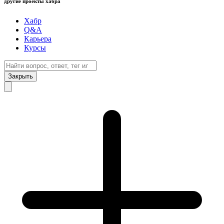
другие проекты хабра
Хабр
Q&A
Карьера
Курсы
Закрыть