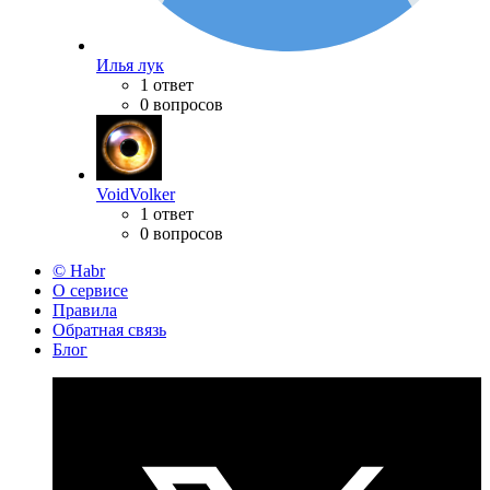
Илья лук
1 ответ
0 вопросов
VoidVolker
1 ответ
0 вопросов
© Habr
О сервисе
Правила
Обратная связь
Блог