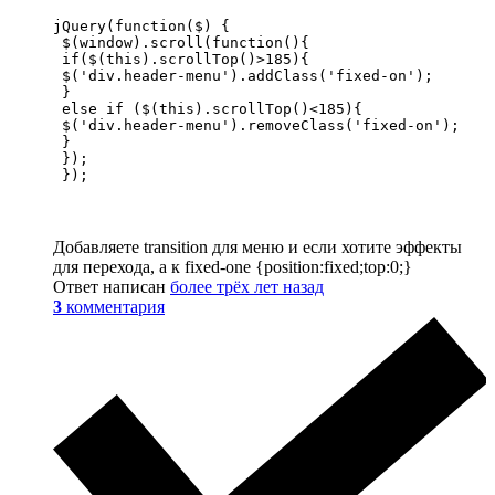
jQuery(function($) {

 $(window).scroll(function(){

 if($(this).scrollTop()>185){

 $('div.header-menu').addClass('fixed-on');

 }

 else if ($(this).scrollTop()<185){

 $('div.header-menu').removeClass('fixed-on');

 }

 });

 });
Добавляете transition для меню и если хотите эффекты
для перехода, а к fixed-one {position:fixed;top:0;}
Ответ написан
более трёх лет назад
3
комментария