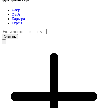
другие проекты хабра
Хабр
Q&A
Карьера
Курсы
Закрыть