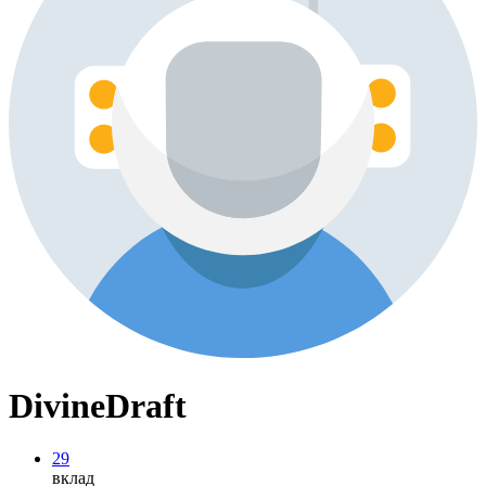
DivineDraft
29
вклад