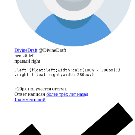
DivineDraft
@DivineDraft
левый left
правый right
.left {float:left;width:calc(100% - 300px);}

.right {float:right;width:280px;}
+20px получается отступ.
Ответ написан
более трёх лет назад
1
комментарий