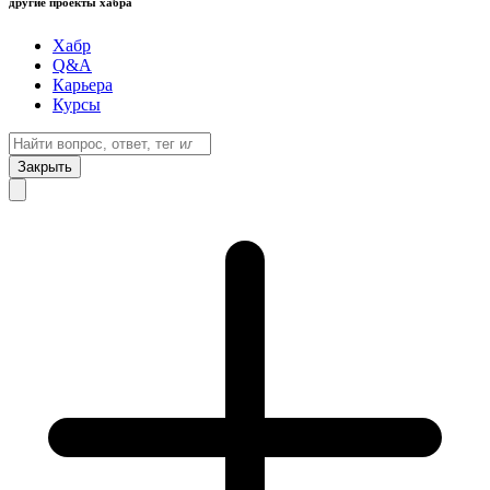
другие проекты хабра
Хабр
Q&A
Карьера
Курсы
Закрыть