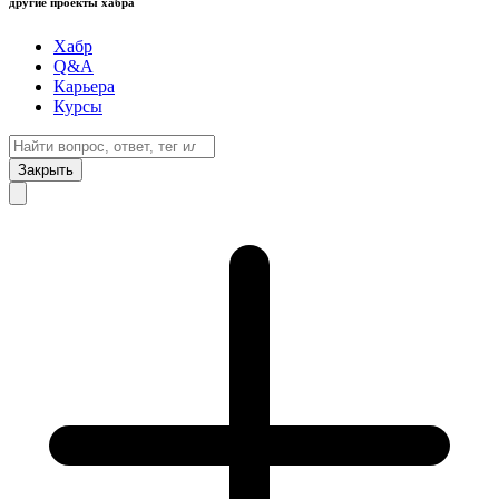
другие проекты хабра
Хабр
Q&A
Карьера
Курсы
Закрыть