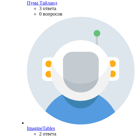
Пума Тайланд
3 ответа
0 вопросов
ImagineTables
2 ответа