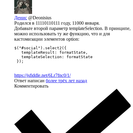
Денис
@Deonisius
Родился в 11110110111 году, 11000 января.
Добавьте второй параметр templateSelection. В принципе,
можно использовать ту же функцию, что и для
кастомизации элементов option:
$("#social").select2({

   templateResult: formatState,

   templateSelection: formatState

 });
https://jsfiddle.net/6Lr7fnc0/1/
Ответ написан
более трёх лет назад
Комментировать