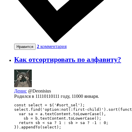
2
комментария
Нравится
Как отсортировать по алфавиту?
Денис
@Deonisius
Родился в 11110110111 году, 11000 января.
const select = $('#sort_sel');

select.find('option:not(:first-child)').sort(funct
  var sa = a.textContent.toLowerCase(),

    sb = b.textContent.toLowerCase();

  return sb < sa ? 1 : sb > sa ? -1 : 0;

}).appendTo(select);