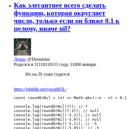
Как элегантнее всего сделать
функцию, которая округляет
число, только если он ближе 0.1 к
целому, иначе nil?
Денис
@Deonisius
Родился в 11110110111 году, 11000 января.
Но на JS тоже годится
https://jsfiddle.net/vgzah83L/
const roundOrNil = (n) => Math.abs(~~n - n) > 0.1 
console.log(roundOrNil(7)); // 7

console.log(roundOrNil(7.3)); // null

console.log(roundOrNil(-5.2)); // null

console.log(roundOrNil(-5.9)); // null

console.log(roundOrNil(-5.1)); // -5

console.log(roundOrNil(-5.05)); // -5