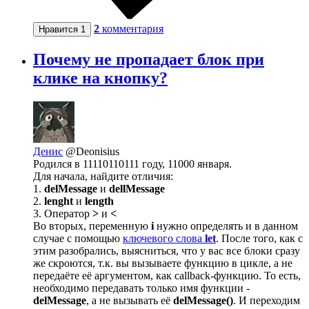
2
комментария
Нравится
1
Почему не пропадает блок при
клике на кнопку?
Денис
@Deonisius
Родился в 11110110111 году, 11000 января.
Для начала, найдите отличия:
1.
delMessage
и
dellMessage
2.
lenght
и
length
3. Оператор
>
и
<
Во вторых, переменную
i
нужно определять и в данном
случае с помощью
ключевого слова
let
. После того, как с
этим разобрались, выясниться, что у вас все блоки сразу
же скроются, т.к. вы вызываете функцию в цикле, а не
передаёте её аргументом, как callback-функцию. То есть,
необходимо передавать только имя функции -
delMessage
, а не вызывать её
delMessage()
. И переходим