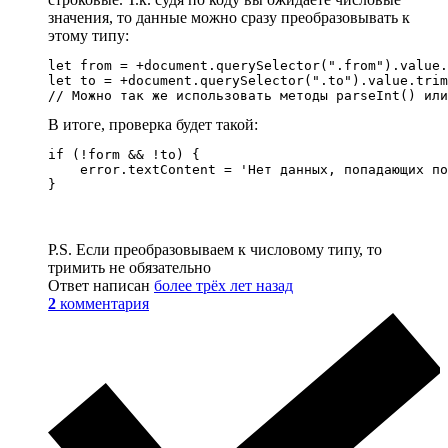
значения, то данные можно сразу преобразовывать к
этому типу:
let from = +document.querySelector(".from").value.
let to = +document.querySelector(".to").value.trim
// Можно так же использовать методы parseInt() или
В итоге, проверка будет такой:
if (!form && !to) {

    error.textContent = 'Нет данных, попадающих по
}
P.S. Если преобразовываем к числовому типу, то
тримить не обязательно
Ответ написан
более трёх лет назад
2
комментария