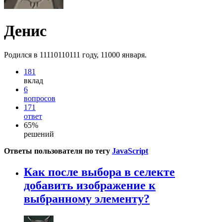
Денис
Родился в 11110110111 году, 11000 января.
181
вклад
6
вопросов
171
ответ
65%
решений
Ответы пользователя по тегу
JavaScript
Как после выбора в селекте
добавить изображение к
выбранному элементу?