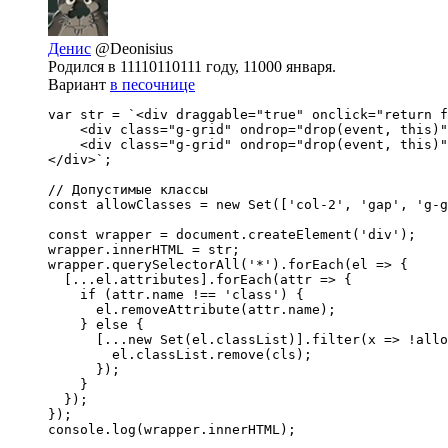
Денис
@Deonisius
Родился в 11110110111 году, 11000 января.
Вариант
в песочнице
var str = `<div draggable="true" onclick="return f
    <div class="g-grid" ondrop="drop(event, this)"
    <div class="g-grid" ondrop="drop(event, this)"
</div>`;

// Допустимые классы

const allowClasses = new Set(['col-2', 'gap', 'g-g
const wrapper = document.createElement('div');

wrapper.innerHTML = str;

wrapper.querySelectorAll('*').forEach(el => {

  [...el.attributes].forEach(attr => {

    if (attr.name !== 'class') {

      el.removeAttribute(attr.name);

    } else {

      [...new Set(el.classList)].filter(x => !allo
        el.classList.remove(cls);

      });

    }

  });

});

console.log(wrapper.innerHTML);