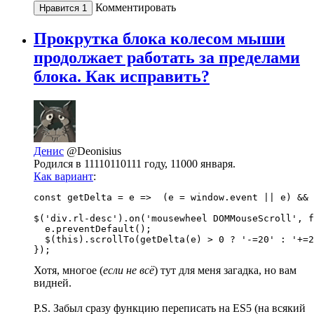
Комментировать
Нравится
1
Прокрутка блока колесом мыши
продолжает работать за пределами
блока. Как исправить?
Денис
@Deonisius
Родился в 11110110111 году, 11000 января.
Как вариант
:
const getDelta = e =>  (e = window.event || e) && 
$('div.rl-desc').on('mousewheel DOMMouseScroll', f
  e.preventDefault();

  $(this).scrollTo(getDelta(e) > 0 ? '-=20' : '+=2
});
Хотя, многое (
если не всё
) тут для меня загадка, но вам
видней.
P.S. Забыл сразу функцию переписать на ES5 (на всякий