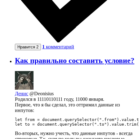
1
комментарий
Нравится
2
Как правильно составить условие?
Денис
@Deonisius
Родился в 11110110111 году, 11000 января.
Первое, что я бы сделал, это оттримил данные из
инпутов:
let from = document.querySelector(".from").value.t
let to = document.querySelector(".to").value.trim(
Во-вторых, нужно учесть, что данные инпутов - всегда
строковые. Т.к. судя по коду вы ожидаете числовые