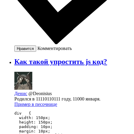
Комментировать
Нравится
Как такой упростить js код?
Денис
@Deonisius
Родился в 11110110111 году, 11000 января.
Пример в песочнице
div   {

  width: 150px;

  height: 150px;

  padding: 10px;

  margin: 10px;
