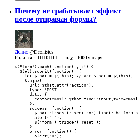
Почему не срабатывает эффект
после отправки формы?
Денис
@Deonisius
Родился в 11110110111 году, 11000 января.
$("form").each(function(i, el) {

  $(el).submit(function() {

    let $that = $(this); // var $that = $(this);  
    $.ajax({

      url: $that.attr('action'),

      type: 'POST',

      data: {

        contactemail: $that.find('input[type=email
      },

      success: function() {

        $that.closest(".section").find(".bg_form_s
        alert("1");

        $('form').trigger('reset');

      },

      error: function() {

        alert("0");
