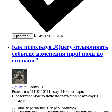
Комментировать
Нравится
1
Как используя JQuery отлавливать
событие изменения input поля по
его name?
Денис
@Deonisius
Родился в 11110110111 году, 11000 января.
В селекторе можно использовать любые атрибуты
элементов.
// или перечисляем через запятую

$('[name=test1], [name=test2], [name=test3]').on('