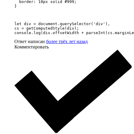
  border: 10px solid #999;

}
let div = document.querySelector('div'),

cs = getComputedStyle(div);

console.log(div.offsetWidth + parseInt(cs.marginLe
Ответ написан
более трёх лет назад
Комментировать