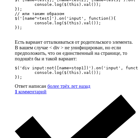
	console.log($(this).val());

});

// или таким образом

$('[name^=test]').on('input', function(){

	console.log($(this).val());

});
Есть вариант отталкиваться от родительского элемента.
В вашем случае < div > не унифицирован, но если
предположить, что он единственный на странице, то
подошёл бы и такой вариант:
$('div input:not([name=stop1])').on('input', funct
	console.log($(this).val());

});
Ответ написан
более трёх лет назад
1
комментарий