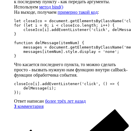
к последнему пункту - как передать аргументы.
Используем
метод bind()
На выходе, получаем
примерно такой код
:
let closeIco = document.getElementsByClassName('cl
for (let i = 0; i < closeIco.length; i++) {

    closeIco[i].addEventListener('click', delMessa
}

function delMessage(itemNum) {

    messages = document.getElementsByClassName('me
    messages[itemNum].style.display = 'none';

}
Что касается последнего пункта, то можно сделать
просто - вызвать нужную нам функцию внутри callback-
функции обработчика события.
closeIco[i].addEventListener('click', () => {

    delMessage(i);

});
Ответ написан
более трёх лет назад
3
комментария