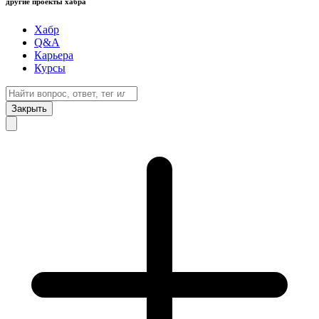
другие проекты хабра
Хабр
Q&A
Карьера
Курсы
Закрыть