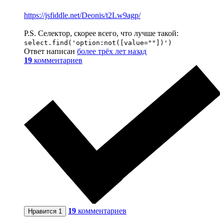
https://jsfiddle.net/Deonis/t2Lw9agp/
P.S. Селектор, скорее всего, что лучше такой:
select.find('option:not([value=""])')
Ответ написан
более трёх лет назад
19
комментариев
19
комментариев
Нравится
1