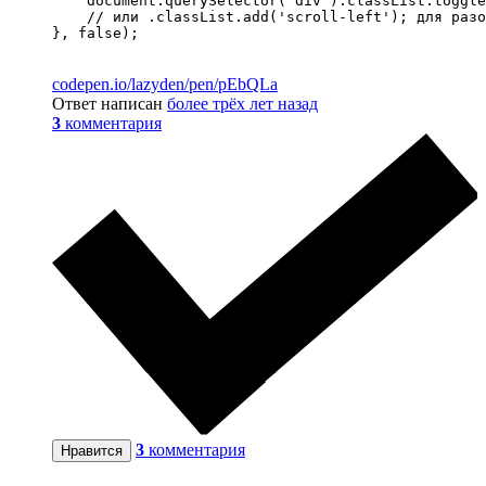
    document.querySelector('div').classList.toggle
    // или .classList.add('scroll-left'); для разо
}, false);
codepen.io/lazyden/pen/pEbQLa
Ответ написан
более трёх лет назад
3
комментария
3
комментария
Нравится