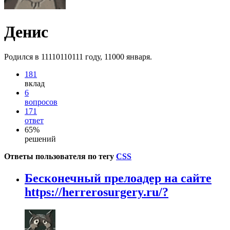
Денис
Родился в 11110110111 году, 11000 января.
181
вклад
6
вопросов
171
ответ
65%
решений
Ответы пользователя по тегу
CSS
Бесконечный прелоадер на сайте
https://herrerosurgery.ru/?