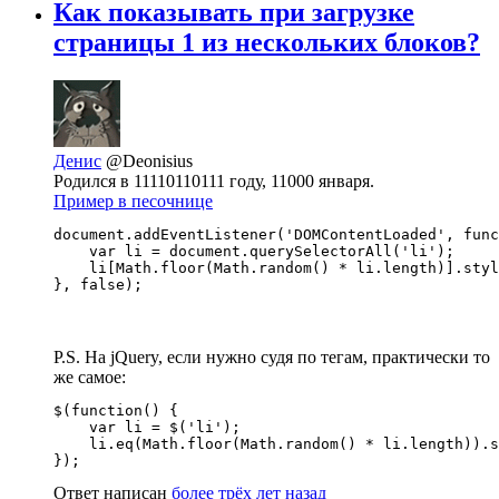
Как показывать при загрузке
страницы 1 из нескольких блоков?
Денис
@Deonisius
Родился в 11110110111 году, 11000 января.
Пример в песочнице
document.addEventListener('DOMContentLoaded', func
    var li = document.querySelectorAll('li');

    li[Math.floor(Math.random() * li.length)].styl
}, false);
P.S. На jQuery, если нужно судя по тегам, практически то
же самое:
$(function() {

    var li = $('li');

    li.eq(Math.floor(Math.random() * li.length)).s
});
Ответ написан
более трёх лет назад