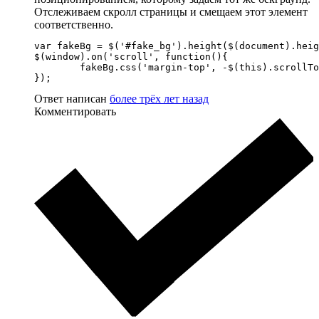
Отслеживаем скролл страницы и смещаем этот элемент
соответственно.
var fakeBg = $('#fake_bg').height($(document).heig
$(window).on('scroll', function(){

	fakeBg.css('margin-top', -$(this).scrollTop());

});
Ответ написан
более трёх лет назад
Комментировать