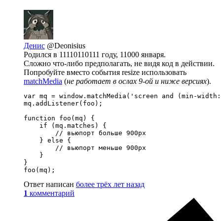
Денис
@Deonisius
Родился в 11110110111 году, 11000 января.
Сложно что-либо предполагать, не видя код в действии.
Попробуйте вместо события resize использовать
matchMedia
(
не работает в ослах 9-ой и ниже версиях
).
var mq = window.matchMedia('screen and (min-width:
mq.addListener(foo);

function foo(mq) {

    if (mq.matches) {

        // вьюпорт больше 900px

    } else {

        // вьюпорт меньше 900px

    }

}

foo(mq);
Ответ написан
более трёх лет назад
1
комментарий