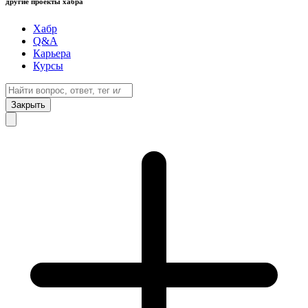
другие проекты хабра
Хабр
Q&A
Карьера
Курсы
Закрыть