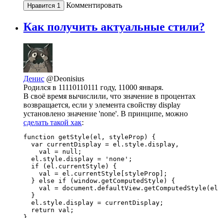
Комментировать
Нравится
1
Как получить актуальные стили?
Денис
@Deonisius
Родился в 11110110111 году, 11000 января.
В своё время вычислили, что значение в процентах
возвращается, если у элемента свойству display
установлено значение 'none'. В принципе, можно
сделать такой хак
:
function getStyle(el, styleProp) {

  var currentDisplay = el.style.display,

    val = null;

  el.style.display = 'none';

  if (el.currentStyle) {

    val = el.currentStyle[styleProp];

  } else if (window.getComputedStyle) {

    val = document.defaultView.getComputedStyle(el
  }

  el.style.display = currentDisplay;

  return val;

}
