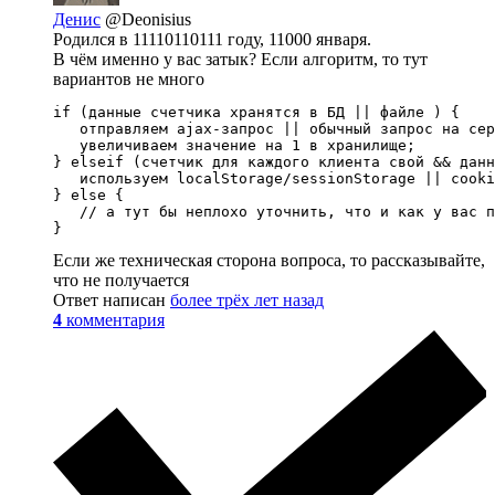
Денис
@Deonisius
Родился в 11110110111 году, 11000 января.
В чём именно у вас затык? Если алгоритм, то тут
вариантов не много
if (данные счетчика хранятся в БД || файле ) {

   отправляем ajax-запрос || обычный запрос на сер
   увеличиваем значение на 1 в хранилище;

} elseif (счетчик для каждого клиента свой && данн
   используем localStorage/sessionStorage || cooki
} else {

   // а тут бы неплохо уточнить, что и как у вас п
}
Если же техническая сторона вопроса, то рассказывайте,
что не получается
Ответ написан
более трёх лет назад
4
комментария