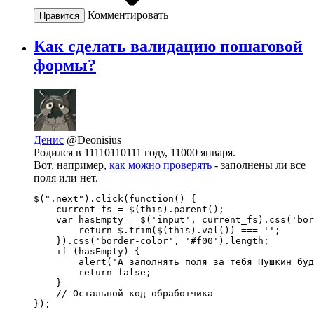
Комментировать
Нравится
Как сделать валидацию пошаговой
формы?
Денис
@Deonisius
Родился в 11110110111 году, 11000 января.
Вот, например,
как можно проверять
- заполнены ли все
поля или нет.
$(".next").click(function() {

    current_fs = $(this).parent();

    var hasEmpty = $('input', current_fs).css('bor
        return $.trim($(this).val()) === '';

    }).css('border-color', '#f00').length;

    if (hasEmpty) {

        alert('А заполнять поля за тебя Пушкин буд
        return false;

    }

    // Остальной код обработчика

});