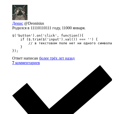
Денис
@Deonisius
Родился в 11110110111 году, 11000 января.
$('button').on('click', function(){

    if ($.trim($('input').val()) === '') {

        // в текстовом поле нет ни одного символа

    }

});
Ответ написан
более трёх лет назад
7
комментариев