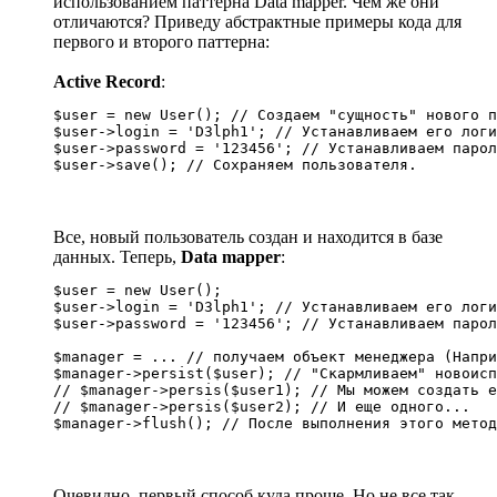
использованием паттерна Data mapper. Чем же они
отличаются? Приведу абстрактные примеры кода для
первого и второго паттерна:
Active Record
:
$user = new User(); // Создаем "сущность" нового п
$user->login = 'D3lph1'; // Устанавливаем его логи
$user->password = '123456'; // Устанавливаем парол
$user->save(); // Сохраняем пользователя.
Все, новый пользователь создан и находится в базе
данных. Теперь,
Data mapper
:
$user = new User();

$user->login = 'D3lph1'; // Устанавливаем его логи
$user->password = '123456'; // Устанавливаем парол
$manager = ... // получаем объект менеджера (Напри
$manager->persist($user); // "Скармливаем" новоисп
// $manager->persis($user1); // Мы можем создать е
// $manager->persis($user2); // И еще одного...

$manager->flush(); // После выполнения этого метод
Очевидно, первый способ куда проще. Но не все так