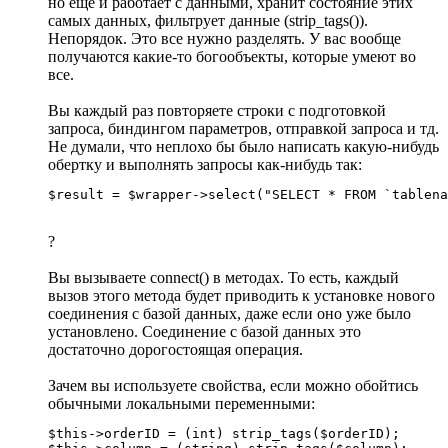
но еще и работает с данными, хранит состояние этих
самых данных, фильтрует данные (strip_tags()).
Непорядок. Это все нужно разделять. У вас вообще
получаются какие-то богообъекты, которые умеют во
все.
Вы каждый раз повторяете строки с подготовкой
запроса, биндингом параметров, отправкой запроса и тд.
Не думали, что неплохо бы было написать какую-нибудь
обертку и выполнять запросы как-нибудь так:
$result = $wrapper->select("SELECT * FROM `tablena
?
Вы вызываете connect() в методах. То есть, каждый
вызов этого метода будет приводить к установке нового
соединения с базой данных, даже если оно уже было
установлено. Соединение с базой данных это
достаточно дорогостоящая операция.
Зачем вы используете свойства, если можно обойтись
обычными локальными переменными:
$this->orderID = (int) strip_tags($orderID);
