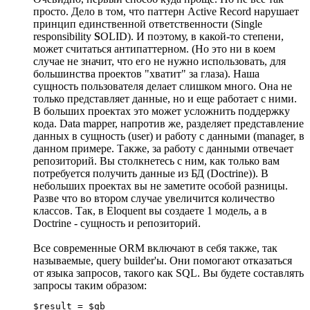
просто. Дело в том, что паттерн Active Record нарушает
принцип единственной ответственности (Single
responsibility
S
OLID). И поэтому, в какой-то степени,
может считаться антипаттерном. (Но это ни в коем
случае не значит, что его не нужно использовать, для
большинства проектов "хватит" за глаза). Наша
сущность пользователя делает слишком много. Она не
только представляет данные, но и еще работает с ними.
В больших проектах это может усложнить поддержку
кода. Data mapper, напротив же, разделяет представление
данных в сущность (user) и работу с данными (manager, в
данном примере. Также, за работу с данными отвечает
репозиторий. Вы столкнетесь с ним, как только вам
потребуется получить данные из БД (Doctrine)). В
небольших проектах вы не заметите особой разницы.
Разве что во втором случае увеличится количество
классов. Так, в Eloquent вы создаете 1 модель, а в
Doctrine - сущность и репозиторий.
Все современные ORM включают в себя также, так
называемые, query builder'ы. Они помогают отказаться
от языка запросов, такого как SQL. Вы будете составлять
запросы таким образом:
$result = $qb
