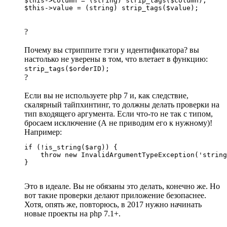
$this->column = (string) strip_tags($column);

$this->value = (string) strip_tags($value);
?
Почему вы стриппите тэги у идентификатора? вы
настолько не уверены в том, что влетает в функцию:
strip_tags($orderID);
?
Если вы не используете php 7 и, как следствие,
скалярный тайпхинтинг, то должны делать проверки на
тип входящего аргумента. Если что-то не так с типом,
бросаем исключение (А не приводим его к нужному)!
Например:
if (!is_string($arg)) {

    throw new InvalidArgumentTypeException('string
}
Это в идеале. Вы не обязаны это делать, конечно же. Но
вот такие проверки делают приложение безопаснее.
Хотя, опять же, повторюсь, в 2017 нужно начинать
новые проекты на php 7.1+.