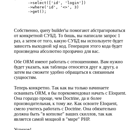
      ->select(['id', 'login'])

      ->where('id', '<>', 3)

      ->get();
Собственно, query builder'ы помогают абстрагироваться
от конкретной СУБД. То бишь, вы написали запрос 1
раз, а затем от того, какую СУБД вы используете будет
зависеть выходной sql код. Генерация этого кода будет
произведена абсолютно прозрачно для вас.
Обе ORM имеют работать с отношениями. Вам нужно
будет указать, как таблицы относятся друг к другу, а
затем вы сможете удобно обращаться к связанным
сущностям.
Теперь конкретно. Так как вы только начинаете
осваивать ORM, я бы порекомендовал начать с Eloquent.
Она гораздо проще, чем Doctrine, да и более
производительная, к тому же. Как освоите Eloquent,
смело учитесь работать с Doctrine. Она обязательно
должна быть "в копилке" ваших скиллов, так как
является самой мощной в "мире" PHP.
Успехов!