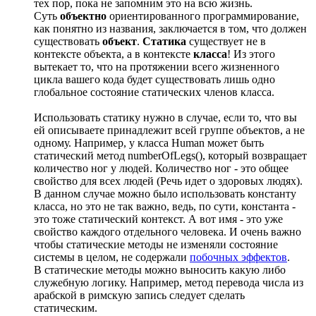
тех пор, пока не запомним это на всю жизнь.
Суть
объектно
ориентированного программирование,
как понятно из названия, заключается в том, что должен
существовать
объект
.
Статика
существует не в
контексте объекта, а в контексте
класса
! Из этого
вытекает то, что на протяжении всего жизненного
цикла вашего кода будет существовать лишь одно
глобальное состояние статических членов класса.
Использовать статику нужно в случае, если то, что вы
ей описываете принадлежит всей группе объектов, а не
одному. Например, у класса Human может быть
статический метод numberOfLegs(), который возвращает
количество ног у людей. Количество ног - это общее
свойство для всех людей (Речь идет о здоровых людях).
В данном случае можно было использовать константу
класса, но это не так важно, ведь, по сути, константа -
это тоже статический контекст. А вот имя - это уже
свойство каждого отдельного человека. И очень важно
чтобы статические методы не изменяли состояние
системы в целом, не содержали
побочных эффектов
.
В статические методы можно выносить какую либо
служебную логику. Например, метод перевода числа из
арабской в римскую запись следует сделать
статическим.