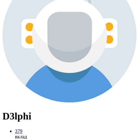
D3lphi
379
вклад