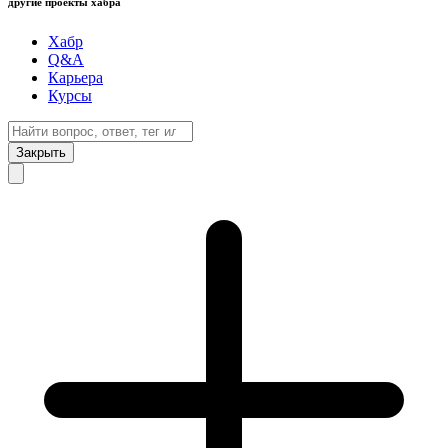
другие проекты хабра
Хабр
Q&A
Карьера
Курсы
Закрыть