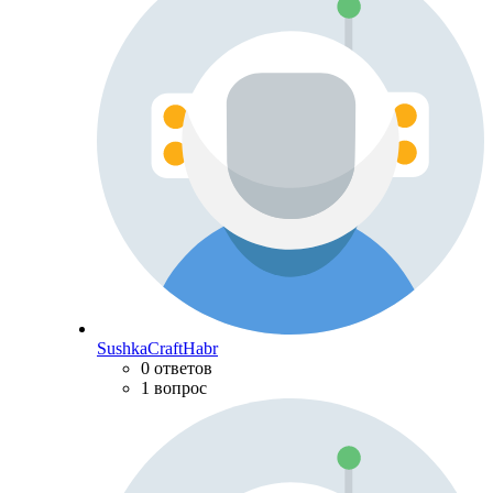
SushkaCraftHabr
0 ответов
1 вопрос