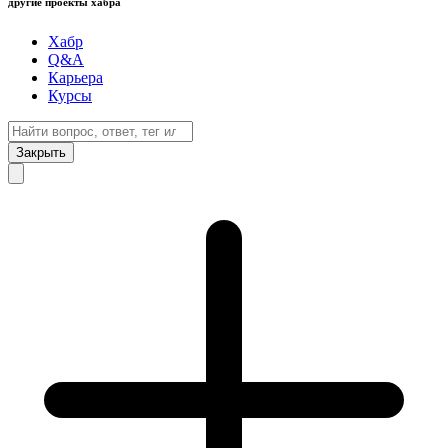
другие проекты хабра
Хабр
Q&A
Карьера
Курсы
Закрыть