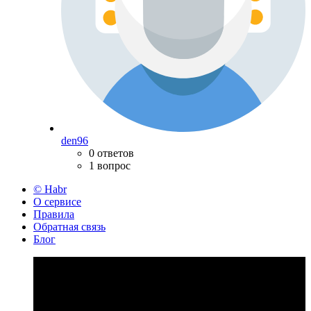
den96
0 ответов
1 вопрос
© Habr
О сервисе
Правила
Обратная связь
Блог