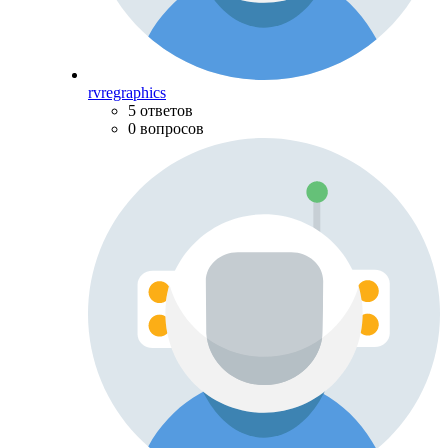
rvregraphics
5 ответов
0 вопросов