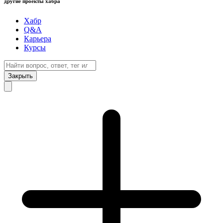
другие проекты хабра
Хабр
Q&A
Карьера
Курсы
Закрыть