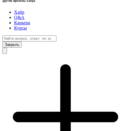
другие проекты хабра
Хабр
Q&A
Карьера
Курсы
Закрыть