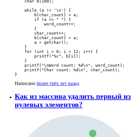
    char b[100];

    while (a != '\n') { 

        b[char_count] = a;

        if (a == " ") {

            word_count++;

        }

        char_count++;

        b[char_count] = a;

        a = getchar();

    }

    for (int i = 0; i < 12; i++) {

        printf("%c", b[i]);

    }

    printf("\nWord count: %d\n", word_count);

    printf("Char count: %d\n", char_count);

}
Написано
более трёх лет назад
Как из массива удалить первый из
нулевых элементов?