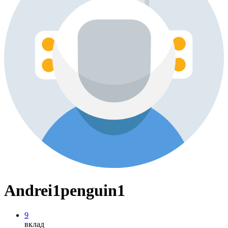
Andrei1penguin1
9
вклад