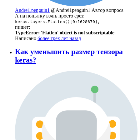
Andrei1penguin1
@Andrei1penguin1
Автор вопроса
А на попытку взять просто срез:
keras.layers.Flatten()[0:1628670],
пишет:
TypeError: 'Flatten' object is not subscriptable
Написано
более трёх лет назад
Как уменьшить размер тензора
keras?