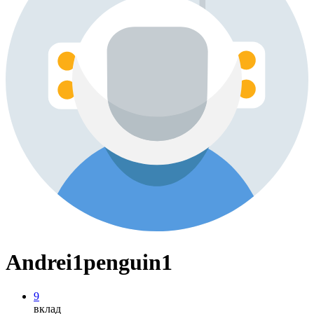
Andrei1penguin1
9
вклад