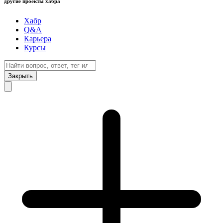
другие проекты хабра
Хабр
Q&A
Карьера
Курсы
Закрыть