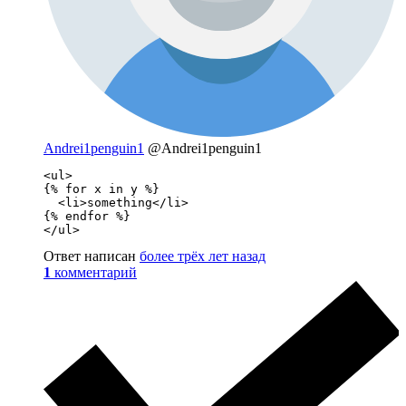
Andrei1penguin1
@Andrei1penguin1
<ul>

{% for x in y %}

  <li>something</li>

{% endfor %}

</ul>
Ответ написан
более трёх лет назад
1
комментарий