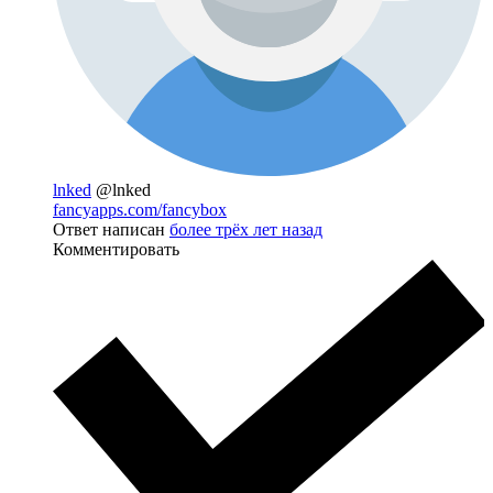
lnked
@lnked
fancyapps.com/fancybox
Ответ написан
более трёх лет назад
Комментировать