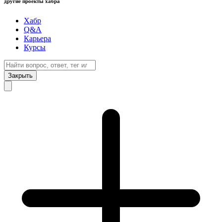
другие проекты хабра
Хабр
Q&A
Карьера
Курсы
Закрыть