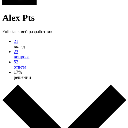
Alex Pts
Full stack веб разработчик
21
вклад
23
вопроса
52
ответа
17%
решений