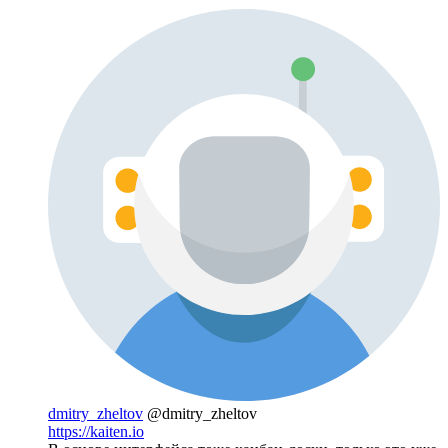
dmitry_zheltov
@dmitry_zheltov
https://kaiten.io